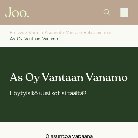
Etusivu
>
Vuokra-Asunnot
>
Vantaa
>
Rekolanmaki
>
As-Oy-Vantaan-Vanamo
As Oy Vantaan Vanamo
Löytyisikö uusi kotisi täältä?
0 asuntoa vapaana