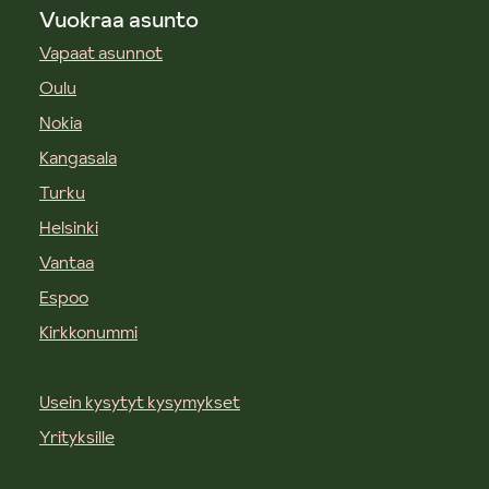
Vuokraa asunto
Vapaat asunnot
Oulu
Nokia
Kangasala
Turku
Helsinki
Vantaa
Espoo
Kirkkonummi
Usein kysytyt kysymykset
Yrityksille