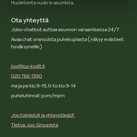
Huoletonta vuokra-asumista.
Ota yhteyttä
Jobo-chatbot auttaa asunnon varaamisessa 24/7
Avaa chat oranssista puhekuplasta (näkyy evästeet
hyväksyneille)
joo@joo-kodit.fi
020 766 1390
ma ja pe klo 9-15, ti-to klo 9-14
puheluhinnat: pvm/mpm
Joo toimistot ja yhteystiedot
Tietoa Joo. Groupista