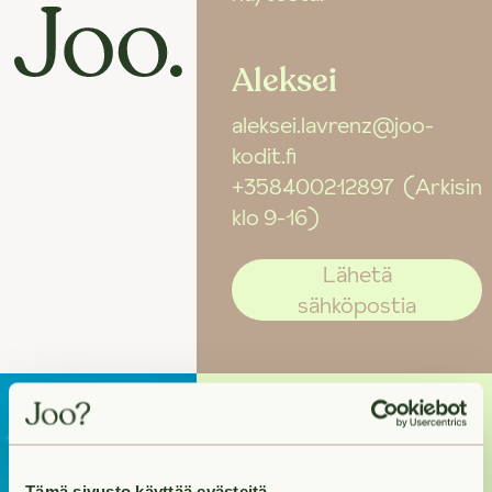
Aleksei
aleksei.lavrenz@joo-
kodit.fi
+358400212897
(Arkisin
klo 9-16)
Lähetä
sähköpostia
Kohti uutta
Tämä sivusto käyttää evästeitä