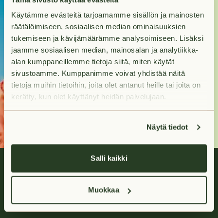
kotia?
Käytämme evästeitä tarjoamamme sisällön ja mainosten
räätälöimiseen, sosiaalisen median ominaisuuksien
Tuleva kotisi odottaa
tukemiseen ja kävijämäärämme analysoimiseen. Lisäksi
sinua hakumatkan
jaamme sosiaalisen median, mainosalan ja analytiikka-
päässä.
alan kumppaneillemme tietoja siitä, miten käytät
sivustoamme. Kumppanimme voivat yhdistää näitä
tietoja muihin tietoihin, joita olet antanut heille tai joita on
Hae asuntoja
kerätty, kun olet käyttänyt heidän palvelujaan.
Näytä tiedot
Salli kaikki
Muokkaa