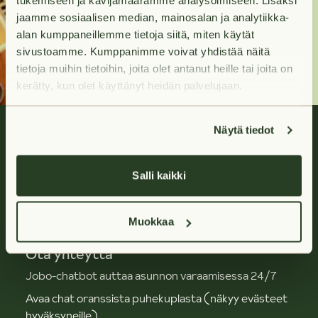
tukemiseen ja kävijämäärämme analysoimiseen. Lisäksi
jaamme sosiaalisen median, mainosalan ja analytiikka-
Ota yhteyttä
alan kumppaneillemme tietoja siitä, miten käytät
sivustoamme. Kumppanimme voivat yhdistää näitä
tietoja muihin tietoihin, joita olet antanut heille tai joita on
kerätty, kun olet käyttänyt heidän palvelujaan.
Näytä tiedot
Salli kaikki
Huoletonta vuokra-asumista.
Muokkaa
Ota yhteyttä
Jobo-chatbot auttaa asunnon varaamisessa 24/7
Avaa chat oranssista puhekuplasta (näkyy evästeet
hyväksyneille)