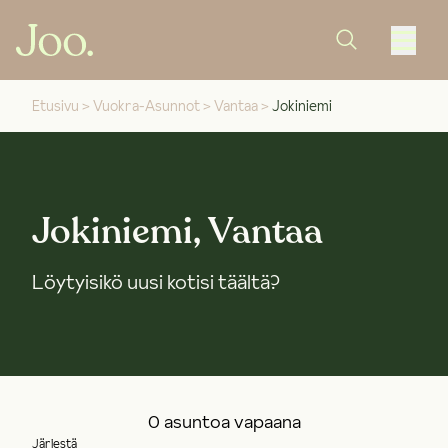
Etusivu
>
Vuokra-Asunnot
>
Vantaa
>
Jokiniemi
Jokiniemi, Vantaa
Löytyisikö uusi kotisi täältä?
0 asuntoa vapaana
Järjestä