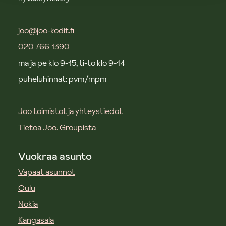
joo@joo-kodit.fi
020 766 1390
ma ja pe klo 9-15, ti-to klo 9-14
puheluhinnat: pvm/mpm
Joo toimistot ja yhteystiedot
Tietoa Joo. Groupista
Vuokraa asunto
Vapaat asunnot
Oulu
Nokia
Kangasala