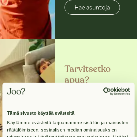
Hae asuntoja
Tarvitsetko
apua?
Ota meihin yhteyttä ja
me pidämme huolen,
että pääset uuteet
Tämä sivusto käyttää evästeitä
kotiisi nopeasti ja
Käytämme evästeitä tarjoamamme sisällön ja mainosten
vaivattomasti.
räätälöimiseen, sosiaalisen median ominaisuuksien