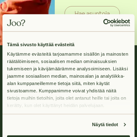
Hae asuntoja
Tämä sivusto käyttää evästeitä
Käytämme evästeitä tarjoamamme sisällön ja mainosten
räätälöimiseen, sosiaalisen median ominaisuuksien
tukemiseen ja kävijämäärämme analysoimiseen. Lisäksi
jaamme sosiaalisen median, mainosalan ja analytiikka-
alan kumppaneillemme tietoja siitä, miten käytät
sivustoamme. Kumppanimme voivat yhdistää näitä
Huoletonta vuokra-asumista.
tietoja muihin tietoihin, joita olet antanut heille tai joita on
kerätty, kun olet käyttänyt heidän palvelujaan.
Ota yhteyttä
Jobo-chatbot auttaa asunnon varaamisessa 24/7
Näytä tiedot
Avaa chat oranssista puhekuplasta (näkyy evästeet
hyväksyneille)