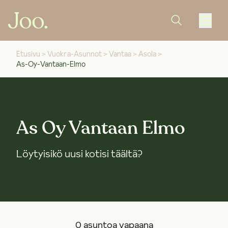
Etusivu
>
Vuokra-Asunnot
>
Vantaa
>
Asola
>
As-Oy-Vantaan-Elmo
As Oy Vantaan Elmo
Löytyisikö uusi kotisi täältä?
0 asuntoa vapaana