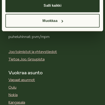
Salli kaikki
joo@joo-kodit.fi
Muokkaa
020 766 1390
ma ja pe klo 9-15, ti-to klo 9-14
puheluhinnat: pvm/mpm
Joo toimistot ja yhteystiedot
Tietoa Joo. Groupista
Vuokraa asunto
Vapaat asunnot
Oulu
Nokia
Kangasala