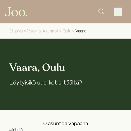
Etusivu
>
Vuokra-Asunnot
>
Oulu
>
Vaara
Vaara, Oulu
Löytyisikö uusi kotisi täältä?
0 asuntoa vapaana
Järjestä