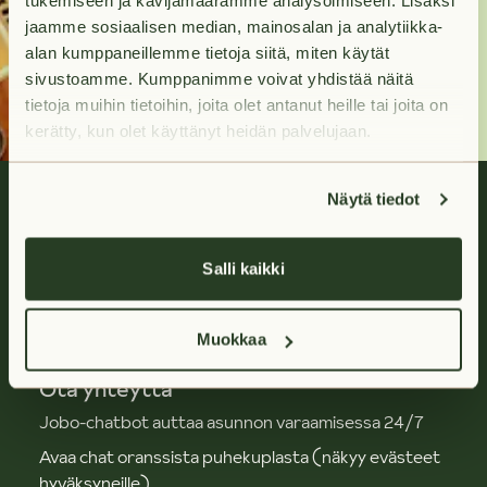
tukemiseen ja kävijämäärämme analysoimiseen. Lisäksi
jaamme sosiaalisen median, mainosalan ja analytiikka-
Ota yhteyttä
alan kumppaneillemme tietoja siitä, miten käytät
sivustoamme. Kumppanimme voivat yhdistää näitä
tietoja muihin tietoihin, joita olet antanut heille tai joita on
kerätty, kun olet käyttänyt heidän palvelujaan.
Näytä tiedot
Salli kaikki
Huoletonta vuokra-asumista.
Muokkaa
Ota yhteyttä
Jobo-chatbot auttaa asunnon varaamisessa 24/7
Avaa chat oranssista puhekuplasta (näkyy evästeet
hyväksyneille)