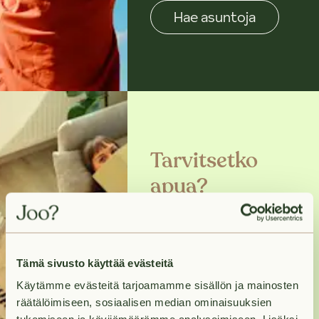
Hae asuntoja
Tarvitsetko
apua?
Ota meihin yhteyttä ja
me pidämme huolen,
että pääset uuteet
Tämä sivusto käyttää evästeitä
kotiisi nopeasti ja
Käytämme evästeitä tarjoamamme sisällön ja mainosten
vaivattomasti.
räätälöimiseen, sosiaalisen median ominaisuuksien