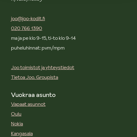
joo@joo-kodit.fi
020 766 1390
ma ja pe klo 9-15, ti-to klo 9-14
puheluhinnat: pvm/mpm
Joo toimistot ja yhteystiedot
Tietoa Joo. Groupista
Vuokraa asunto
Vapaat asunnot
Oulu
Nokia
Kangasala