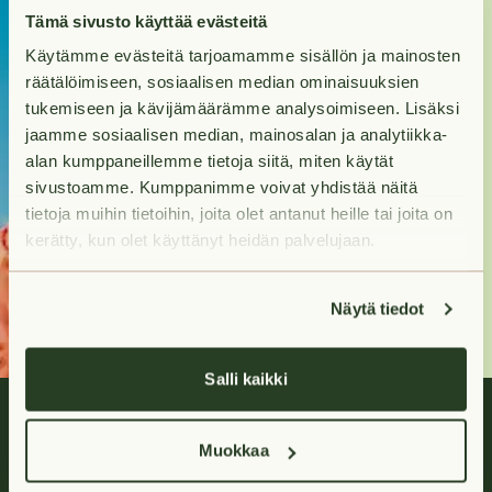
Kohti uutta
Tämä sivusto käyttää evästeitä
Käytämme evästeitä tarjoamamme sisällön ja mainosten
kotia?
räätälöimiseen, sosiaalisen median ominaisuuksien
tukemiseen ja kävijämäärämme analysoimiseen. Lisäksi
Tuleva kotisi odottaa
jaamme sosiaalisen median, mainosalan ja analytiikka-
sinua hakumatkan
alan kumppaneillemme tietoja siitä, miten käytät
päässä.
sivustoamme. Kumppanimme voivat yhdistää näitä
tietoja muihin tietoihin, joita olet antanut heille tai joita on
kerätty, kun olet käyttänyt heidän palvelujaan.
Hae asuntoja
Näytä tiedot
Salli kaikki
Muokkaa