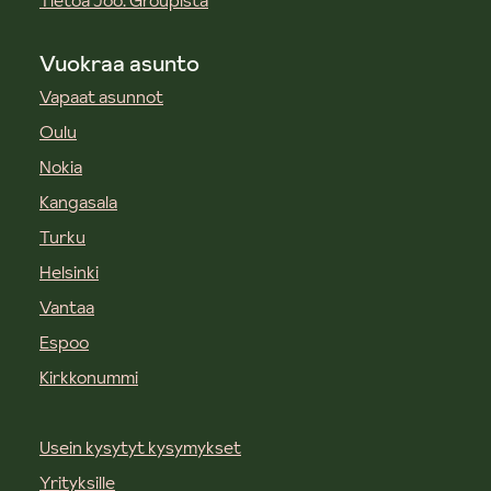
Tietoa Joo. Groupista
Vuokraa asunto
Vapaat asunnot
Oulu
Nokia
Kangasala
Turku
Helsinki
Vantaa
Espoo
Kirkkonummi
Usein kysytyt kysymykset
Yrityksille