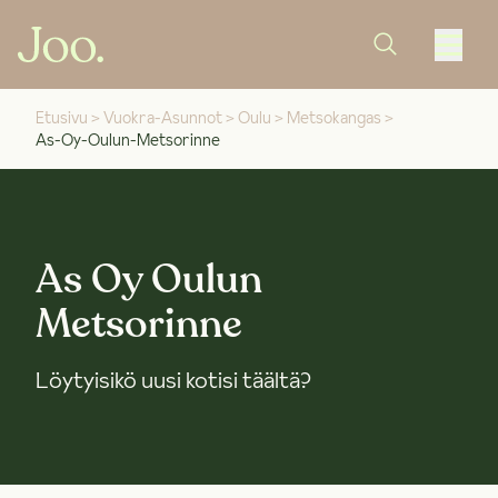
Etusivu
>
Vuokra-Asunnot
>
Oulu
>
Metsokangas
>
As-Oy-Oulun-Metsorinne
As Oy Oulun
Metsorinne
Löytyisikö uusi kotisi täältä?