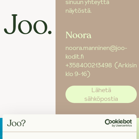
sinuun yhteyttä
näytöstä.
Noora
noora.manninen@joo-
kodit.fi
+358400213498
(Arkisin
klo 9-16)
Lähetä
sähköpostia