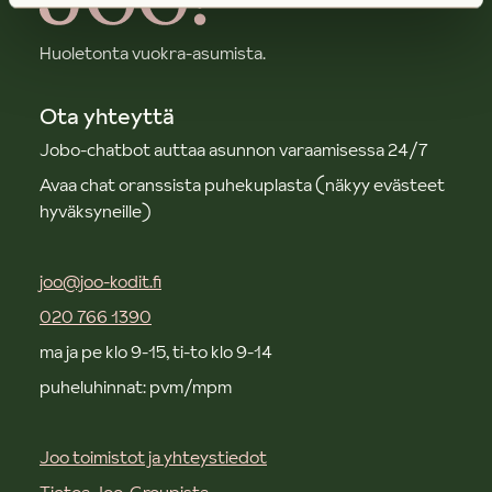
Huoletonta vuokra-asumista.
Ota yhteyttä
Jobo-chatbot auttaa asunnon varaamisessa 24/7
Avaa chat oranssista puhekuplasta (näkyy evästeet
hyväksyneille)
joo@joo-kodit.fi
020 766 1390
ma ja pe klo 9-15, ti-to klo 9-14
puheluhinnat: pvm/mpm
Joo toimistot ja yhteystiedot