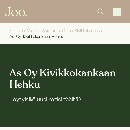
Etusivu
>
Vuokra-Asunnot
>
Oulu
>
Kivikkokangas
>
As-Oy-Kivikkokankaan-Hehku
As Oy Kivikkokankaan
Hehku
Löytyisikö uusi kotisi täältä?