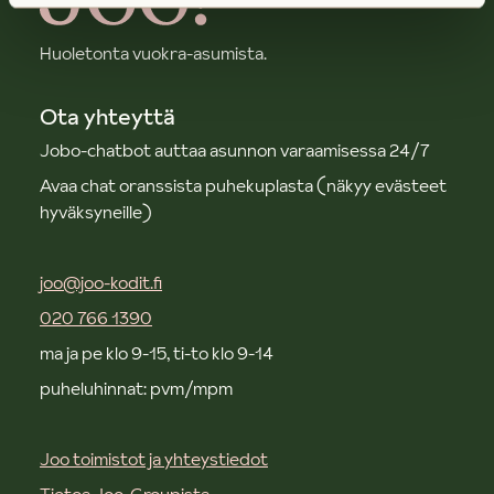
Huoletonta vuokra-asumista.
Ota yhteyttä
Jobo-chatbot auttaa asunnon varaamisessa 24/7
Avaa chat oranssista puhekuplasta (näkyy evästeet
hyväksyneille)
joo@joo-kodit.fi
020 766 1390
ma ja pe klo 9-15, ti-to klo 9-14
puheluhinnat: pvm/mpm
Joo toimistot ja yhteystiedot