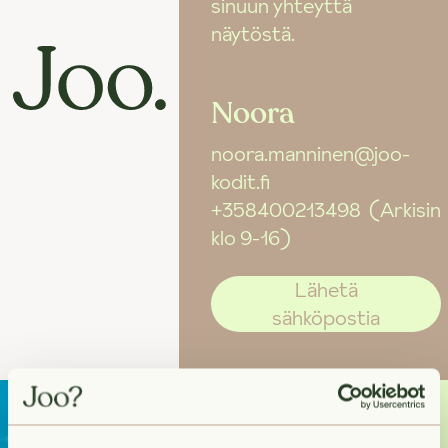
sinuun yhteyttä
näytöstä.
Noora
noora.manninen@joo-
kodit.fi
+358400213498
(Arkisin
klo 9-16)
Lähetä
sähköpostia