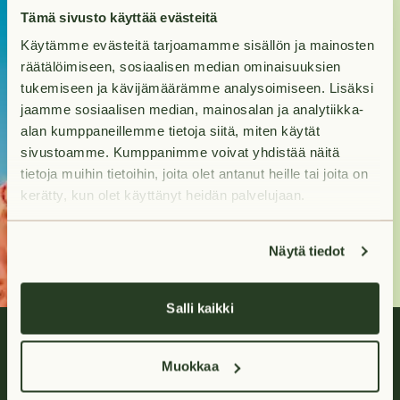
Kohti uutta
Tämä sivusto käyttää evästeitä
Käytämme evästeitä tarjoamamme sisällön ja mainosten
kotia?
räätälöimiseen, sosiaalisen median ominaisuuksien
tukemiseen ja kävijämäärämme analysoimiseen. Lisäksi
Tuleva kotisi odottaa
jaamme sosiaalisen median, mainosalan ja analytiikka-
sinua hakumatkan
alan kumppaneillemme tietoja siitä, miten käytät
päässä.
sivustoamme. Kumppanimme voivat yhdistää näitä
tietoja muihin tietoihin, joita olet antanut heille tai joita on
kerätty, kun olet käyttänyt heidän palvelujaan.
Hae asuntoja
Näytä tiedot
Salli kaikki
Muokkaa