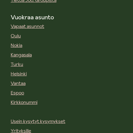
Tietoa Joo. Groupista
Vuokraa asunto
Vapaat asunnot
Oulu
Nokia
Kangasala
Turku
Helsinki
Vantaa
Espoo
Kirkkonummi
Usein kysytyt kysymykset
Yrityksille