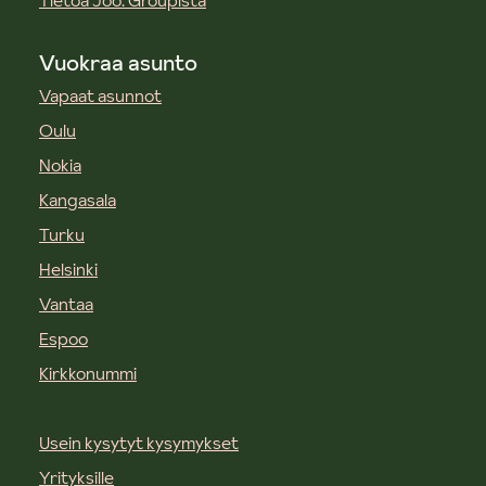
Tietoa Joo. Groupista
Vuokraa asunto
Vapaat asunnot
Oulu
Nokia
Kangasala
Turku
Helsinki
Vantaa
Espoo
Kirkkonummi
Usein kysytyt kysymykset
Yrityksille