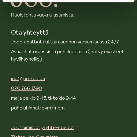
Huoletonta vuokra-asumista.
Ota yhteyttä
Jobo-chatbot auttaa asunnon varaamisessa 24/7
Avaa chat oranssista puhekuplasta (näkyy evästeet
hyväksyneille)
joo@joo-kodit.fi
020 766 1390
ma ja pe klo 9-15, ti-to klo 9-14
puheluhinnat: pvm/mpm
Joo toimistot ja yhteystiedot