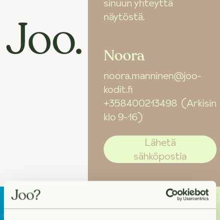
sinuun yhteyttä
näytöstä.
Noora
noora.manninen@joo-
kodit.fi
+358400213498
(Arkisin
klo 9-16)
Lähetä
sähköpostia