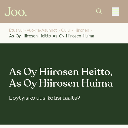
Etusivu
>
Vuokra-Asunnot
>
Oulu
>
Hiironen
>
As-Oy-Hiirosen-Heitto-As-Oy-Hiirosen-Huima
As Oy Hiirosen Heitto,
As Oy Hiirosen Huima
Löytyisikö uusi kotisi täältä?