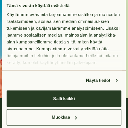
Kohti uutta
Tämä sivusto käyttää evästeitä
Käytämme evästeitä tarjoamamme sisällön ja mainosten
kotia?
räätälöimiseen, sosiaalisen median ominaisuuksien
tukemiseen ja kävijämäärämme analysoimiseen. Lisäksi
Tuleva kotisi odottaa
jaamme sosiaalisen median, mainosalan ja analytiikka-
sinua hakumatkan
alan kumppaneillemme tietoja siitä, miten käytät
päässä.
sivustoamme. Kumppanimme voivat yhdistää näitä
tietoja muihin tietoihin, joita olet antanut heille tai joita on
kerätty, kun olet käyttänyt heidän palvelujaan.
Hae asuntoja
Näytä tiedot
Salli kaikki
Muokkaa