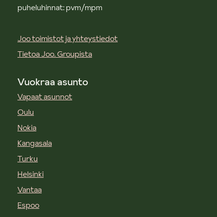
puheluhinnat: pvm/mpm
Joo toimistot ja yhteystiedot
Tietoa Joo. Groupista
Vuokraa asunto
Vapaat asunnot
Oulu
Nokia
Kangasala
Turku
Helsinki
Vantaa
Espoo