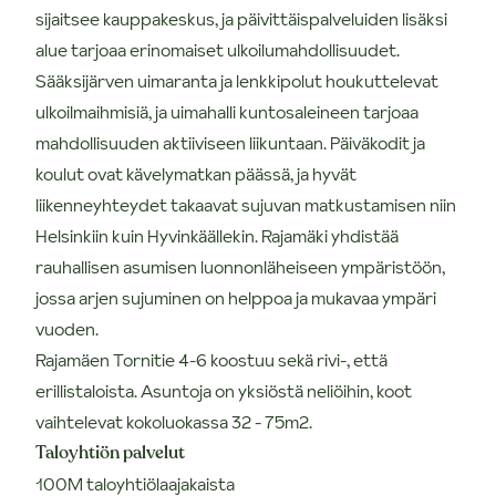
sijaitsee kauppakeskus, ja päivittäispalveluiden lisäksi
alue tarjoaa erinomaiset ulkoilumahdollisuudet.
Sääksijärven uimaranta ja lenkkipolut houkuttelevat
ulkoilmaihmisiä, ja uimahalli kuntosaleineen tarjoaa
mahdollisuuden aktiiviseen liikuntaan. Päiväkodit ja
koulut ovat kävelymatkan päässä, ja hyvät
liikenneyhteydet takaavat sujuvan matkustamisen niin
Helsinkiin kuin Hyvinkäällekin. Rajamäki yhdistää
rauhallisen asumisen luonnonläheiseen ympäristöön,
jossa arjen sujuminen on helppoa ja mukavaa ympäri
vuoden.
Rajamäen Tornitie 4-6 koostuu sekä rivi-, että
erillistaloista. Asuntoja on yksiöstä neliöihin, koot
vaihtelevat kokoluokassa 32 - 75m2.
Taloyhtiön palvelut
100M taloyhtiölaajakaista