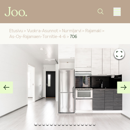
Etusivu
>
Vuokra-Asunnot
>
Nurmijarvi
>
Rajamaki
>
As-Oy-Rajamaen-Tornitie-4-6
>
706