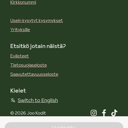
Kirkkonummi
Usein kysytyt kysymykset
Yrityksille
Etsitkö jotain näistä?
Evästeet
Tietosuojaseloste
Saavutettavuusseloste
Kielet
Switch to English
©
2026
Joo Kodit
Vuokrattu