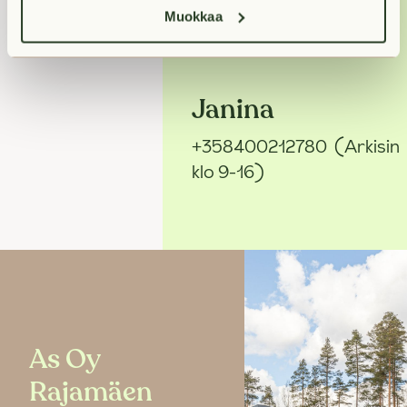
sinuun yhteyttä
Muokkaa
näytöstä.
Janina
+358400212780
(Arkisin
klo 9-16)
As Oy
Rajamäen