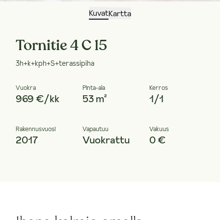
Kuvat
Kartta
Tornitie 4 C 15
3h+k+kph+S+terassipiha
Vuokra
Pinta-ala
Kerros
969 €/kk
53 m²
1/1
Rakennusvuosi
Vapautuu
Vakuus
2017
Vuokrattu
0 €