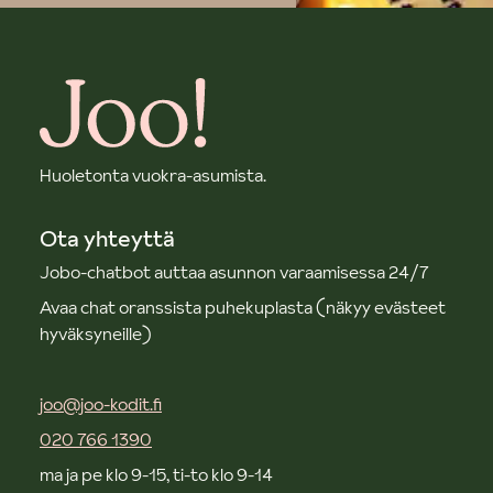
Huoletonta vuokra-asumista.
Ota yhteyttä
Jobo-chatbot auttaa asunnon varaamisessa 24/7
Avaa chat oranssista puhekuplasta (näkyy evästeet
hyväksyneille)
joo@joo-kodit.fi
020 766 1390
ma ja pe klo 9-15, ti-to klo 9-14