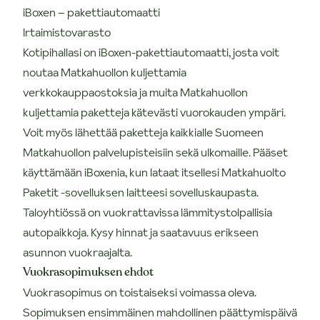
iBoxen – pakettiautomaatti
Irtaimistovarasto
Kotipihallasi on iBoxen-pakettiautomaatti, josta voit
noutaa Matkahuollon kuljettamia
verkkokauppaostoksia ja muita Matkahuollon
kuljettamia paketteja kätevästi vuorokauden ympäri.
Voit myös lähettää paketteja kaikkialle Suomeen
Matkahuollon palvelupisteisiin sekä ulkomaille. Pääset
käyttämään iBoxenia, kun lataat itsellesi Matkahuolto
Paketit -sovelluksen laitteesi sovelluskaupasta.
Taloyhtiössä on vuokrattavissa lämmitystolpallisia
autopaikkoja. Kysy hinnat ja saatavuus erikseen
asunnon vuokraajalta.
Vuokrasopimuksen ehdot
Vuokrasopimus on toistaiseksi voimassa oleva.
Sopimuksen ensimmäinen mahdollinen päättymispäivä