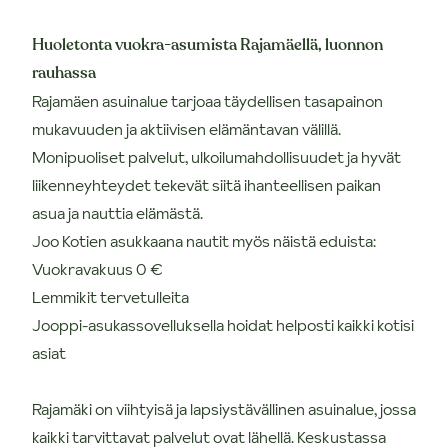
Huoletonta vuokra-asumista Rajamäellä, luonnon
rauhassa
Rajamäen asuinalue tarjoaa täydellisen tasapainon
mukavuuden ja aktiivisen elämäntavan välillä.
Monipuoliset palvelut, ulkoilumahdollisuudet ja hyvät
liikenneyhteydet tekevät siitä ihanteellisen paikan
asua ja nauttia elämästä.
Joo Kotien asukkaana nautit myös näistä eduista:
Vuokravakuus 0 €
Lemmikit tervetulleita
Jooppi-asukassovelluksella hoidat helposti kaikki kotisi
asiat
Rajamäki on viihtyisä ja lapsiystävällinen asuinalue, jossa
kaikki tarvittavat palvelut ovat lähellä. Keskustassa