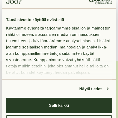
Palvelut lähellä
Tämä sivusto käyttää evästeitä
Liikenneyhteydet lähellä
Käytämme evästeitä tarjoamamme sisällön ja mainosten
räätälöimiseen, sosiaalisen median ominaisuuksien
tukemiseen ja kävijämäärämme analysoimiseen. Lisäksi
jaamme sosiaalisen median, mainosalan ja analytiikka-
alan kumppaneillemme tietoja siitä, miten käytät
sivustoamme. Kumppanimme voivat yhdistää näitä
tietoja muihin tietoihin, joita olet antanut heille tai joita on
kerätty, kun olet käyttänyt heidän palvelujaan.
Miten voin
auttaa?
Näytä tiedot
Jos haluat nähdä
asunnon, varaa se
Salli kaikki
ensin, niin otamme