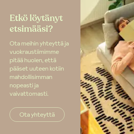
Etkö löytänyt
etsimääsi?
Ota meihin yhteyttä ja
vuokraustiimimme
pitää huolen, että
pääset uuteen kotiin
mahdollisimman
nopeasti ja
vaivattomasti.
Ota yhteyttä