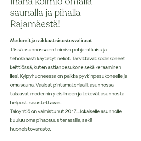
Ihana kolmio omalla
saunalla ja pihalla
Rajamäestä!
Modernit ja raikkaat sisustusvalinnat
Tässä asunnossa on toimiva pohjaratkaisu ja
tehokkaasti käytetyt neliöt. Tarvittavat kodinkoneet
keittiössä, kuten astianpesukone sekä keraaminen
liesi. Kylpyhuoneessa on paikka pyykinpesukoneelle ja
oma sauna. Vaaleat pintamateriaalit asunnossa
takaavat modernin yleisilmeen ja tekevät asunnosta
helposti sisustettavan.
Taloyhtiö on valmistunut 2017. Jokaiselle asunnolle
kuuluu oma pihaosuus terassilla, sekä
huoneistovarasto.