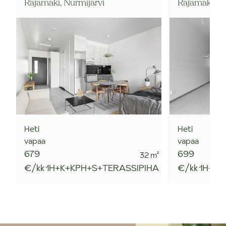
Rajamäki,
Nurmijärvi
Rajamäki,
Nu
Heti
Heti
vapaa
vapaa
679
699
32
m²
€/kk
1H+K+KPH+S+TERASSIPIHA
€/kk
1H+K+