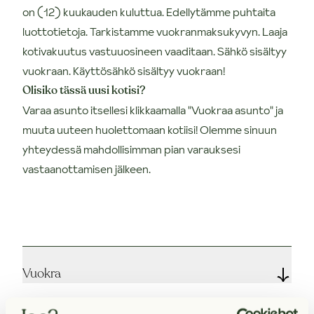
on (12) kuukauden kuluttua. Edellytämme puhtaita
luottotietoja. Tarkistamme vuokranmaksukyvyn. Laaja
kotivakuutus vastuuosineen vaaditaan. Sähkö sisältyy
vuokraan. Käyttösähkö sisältyy vuokraan!
Olisiko tässä uusi kotisi?
Varaa asunto itsellesi klikkaamalla "Vuokraa asunto" ja
muuta uuteen huolettomaan kotiisi! Olemme sinuun
yhteydessä mahdollisimman pian varauksesi
vastaanottamisen jälkeen.
Vuokra