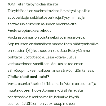
10M Telian taloyhtiölaajakaista
Taloyhtiössä on vuokrattavissa lämmitystolpallisia
autopaikkoja, sekä katospaikkoja. Kysy hinnat ja
saatavuus erikseen asunnon vuokraajalta.
Vuokrasopimuksen ehdot
Vuokrasopimus on toistaiseksi voimassa oleva.
Sopimuksen ensimmäinen mahdollinen päättymispäivä
on kuuden (6) kuukauden kuluttua. Edellytämme
puhtaita luottotietoja. Laaja kotivakuutus
vastuuosineen vaaditaan. Asukas tekee oman
sähkösopimuksen valitsemansa sähköyhtiön kanssa.
Olisiko tässä uusi kotisi?
Varaa asunto itsellesi klikkaamalla “Vuokraa asunto“ ja
muuta uuteen huolettomaan kotiisi! Varausta
tehdessä voit kertoa meille, haluatko käydä
asuntonäytöllä ennen vuokrasopimuksen