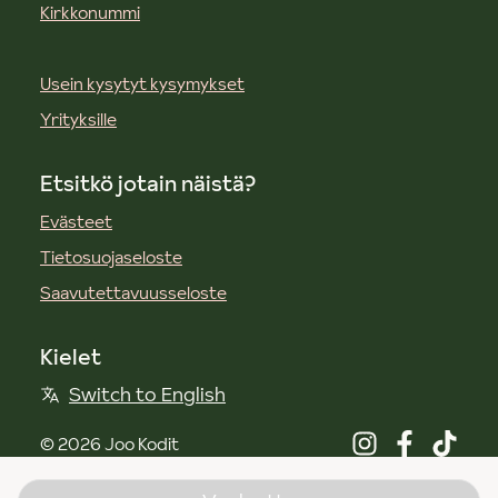
Kirkkonummi
Usein kysytyt kysymykset
Yrityksille
Etsitkö jotain näistä?
Evästeet
Tietosuojaseloste
Saavutettavuusseloste
Kielet
Switch to English
©
2026
Joo Kodit