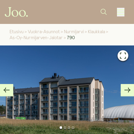
Etusivu
>
Vuokra-Asunnot
>
Nurmijarvi
>
Klaukkala
>
As-Oy-Nurmijarven-Jalotar
>
790