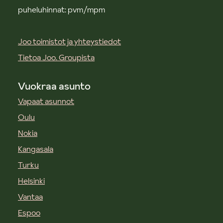
puheluhinnat: pvm/mpm
Joo toimistot ja yhteystiedot
Tietoa Joo. Groupista
Vuokraa asunto
Vapaat asunnot
Oulu
Nokia
Kangasala
Turku
Helsinki
Vantaa
Espoo