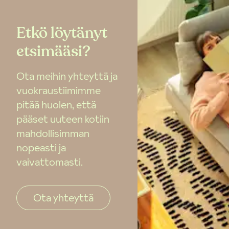
Etkö löytänyt
etsimääsi?
Ota meihin yhteyttä ja
vuokraustiimimme
pitää huolen, että
pääset uuteen kotiin
mahdollisimman
nopeasti ja
vaivattomasti.
Ota yhteyttä