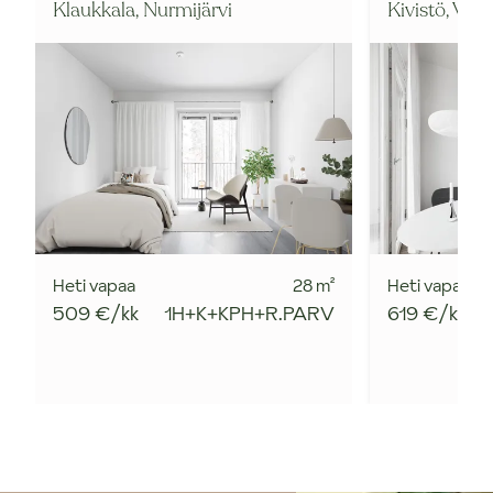
Klaukkala,
Nurmijärvi
Kivistö,
Vant
Heti vapaa
28
m²
Heti vapaa
509 €/kk
1H+K+KPH+R.PARV
619 €/kk