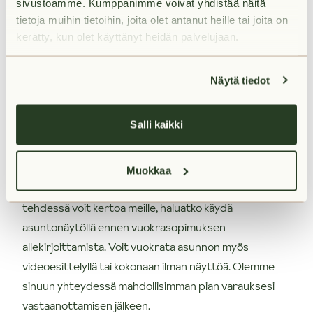
sivustoamme. Kumppanimme voivat yhdistää näitä
Sopimuksen ensimmäinen mahdollinen päättymispäivä
tietoja muihin tietoihin, joita olet antanut heille tai joita on
on kuuden (6) kuukauden kuluttua. Edellytämme
kerätty, kun olet käyttänyt heidän palvelujaan.
puhtaita luottotietoja. Laaja kotivakuutus
vastuuosineen vaaditaan. Asukas tekee oman
Näytä tiedot
sähkösopimuksen valitsemansa sähköyhtiön kanssa.
Salli kaikki
Olisiko tässä uusi kotisi?
Varaa asunto itsellesi klikkaamalla "Vuokraa asunto" ja
Muokkaa
muuta uuteen huolettomaan kotiisi! Varausta
tehdessä voit kertoa meille, haluatko käydä
asuntonäytöllä ennen vuokrasopimuksen
allekirjoittamista. Voit vuokrata asunnon myös
videoesittelyllä tai kokonaan ilman näyttöä. Olemme
sinuun yhteydessä mahdollisimman pian varauksesi
vastaanottamisen jälkeen.