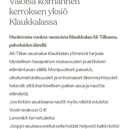
Valoisa kolmannen
kerroksen yksiö
Klaukkalassa
Huoletonta vuokra-asumista Klaukkalan Ali-Tilkassa,
palveluiden äärellä
Ali-Tilkan asuinalue Klaukkalan ytimessä tarjoaa
täydellisen tasapainon mukavuuden ja aktiivisen
elämäntavan välillä. Monipuoliset palvelut,
ulkoilumahdollisuudet ja erinomaiset liikenneyhteydet
tekevät siitä ihanteellisen paikan asua ja nauttia
elämästä.
Joo Kotien asukkaana nautit myös näistä eduista:
Vuokravakuus 0 €
Lemmikit tervetulleita
Jooppi-asukassovelluksella hoidat helposti kaikki kotisi