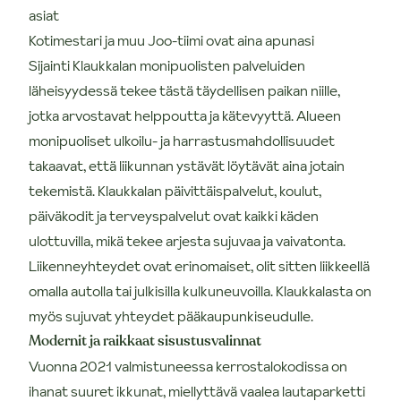
asiat
Kotimestari ja muu Joo-tiimi ovat aina apunasi
Sijainti Klaukkalan monipuolisten palveluiden
läheisyydessä tekee tästä täydellisen paikan niille,
jotka arvostavat helppoutta ja kätevyyttä. Alueen
monipuoliset ulkoilu- ja harrastusmahdollisuudet
takaavat, että liikunnan ystävät löytävät aina jotain
tekemistä. Klaukkalan päivittäispalvelut, koulut,
päiväkodit ja terveyspalvelut ovat kaikki käden
ulottuvilla, mikä tekee arjesta sujuvaa ja vaivatonta.
Liikenneyhteydet ovat erinomaiset, olit sitten liikkeellä
omalla autolla tai julkisilla kulkuneuvoilla. Klaukkalasta on
myös sujuvat yhteydet pääkaupunkiseudulle.
Modernit ja raikkaat sisustusvalinnat
Vuonna 2021 valmistuneessa kerrostalokodissa on
ihanat suuret ikkunat, miellyttävä vaalea lautaparketti