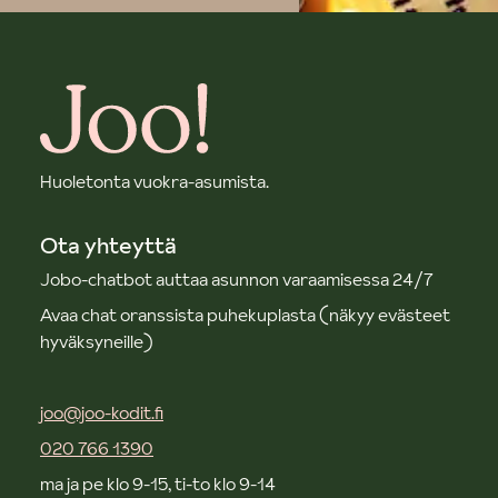
Huoletonta vuokra-asumista.
Ota yhteyttä
Jobo-chatbot auttaa asunnon varaamisessa 24/7
Avaa chat oranssista puhekuplasta (näkyy evästeet
hyväksyneille)
joo@joo-kodit.fi
020 766 1390
ma ja pe klo 9-15, ti-to klo 9-14