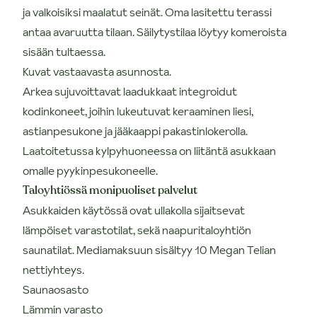
ja valkoisiksi maalatut seinät. Oma lasitettu terassi
antaa avaruutta tilaan. Säilytystilaa löytyy komeroista
sisään tultaessa.
Kuvat vastaavasta asunnosta.
Arkea sujuvoittavat laadukkaat integroidut
kodinkoneet, joihin lukeutuvat keraaminen liesi,
astianpesukone ja jääkaappi pakastinlokerolla.
Laatoitetussa kylpyhuoneessa on liitäntä asukkaan
omalle pyykinpesukoneelle.
Taloyhtiössä monipuoliset palvelut
Asukkaiden käytössä ovat ullakolla sijaitsevat
lämpöiset varastotilat, sekä naapuritaloyhtiön
saunatilat. Mediamaksuun sisältyy 10 Megan Telian
nettiyhteys.
Saunaosasto
Lämmin varasto