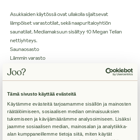
Asukkaiden käytössä ovat ullakolla sijaitsevat
lämpöiset varastotilat, sekä naapuritaloyhtiön
saunatilat. Mediamaksuun sisältyy 10 Megan Telian
nettiyhteys.
Saunaosasto
Lämmin varasto
10M Telian taloyhtiölaajakaista
Taloyhtiössä on vuokrattavissa lämmitystolpallisia
autopaikkoja, sekä katospaikkoja. Kysy hinnat ja
Tämä sivusto käyttää evästeitä
saatavuus erikseen asunnon vuokraajalta.
Käytämme evästeitä tarjoamamme sisällön ja mainosten
räätälöimiseen, sosiaalisen median ominaisuuksien
Vuokrasopimuksen ehdot
tukemiseen ja kävijämäärämme analysoimiseen. Lisäksi
jaamme sosiaalisen median, mainosalan ja analytiikka-
alan kumppaneillemme tietoja siitä, miten käytät
Vuokrasopimus on toistaiseksi voimassa oleva.