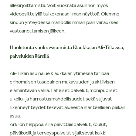
allekirjoittamista. Voit vuokrata asunnon myös
videoesittelyllä tai kokonaan ilman näyttöä. Olemme
sinuun yhteydessä mahdollisimman pian varauksesi
vastaanottamisen jälkeen.
Huoletonta vuokra-asumista Klaukkalan Ali-Tilkassa,
palveluiden äärellä
Ali-Tilkan asuinalue Klaukkalan ytimessä tarjoaa
erinomaisen tasapainon mukavuuden ja aktiivisen
elämäntavan välillä. Läheiset palvelut, monipuoliset
ulkoilu- ja harrastusmahdollisuudet sekä sujuvat
liikenneyhteydet tekevät alueesta ihanteellisen paikan
asua.
Arki on helppoa, sillä päivittäispalvelut, koulut,
päiväkodit ja terveyspalvelut sijaitsevat kaikki