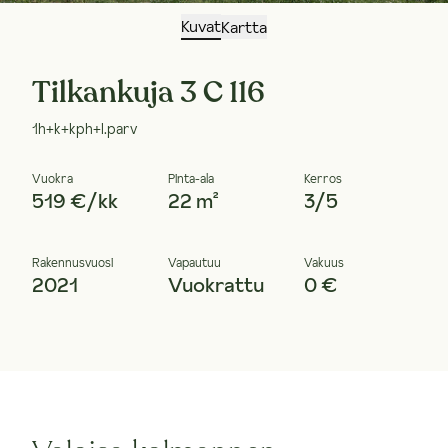
Kuvat
Kartta
Tilkankuja 3 C 116
1h+k+kph+l.parv
Vuokra
Pinta-ala
Kerros
519 €/kk
22 m²
3/5
Rakennusvuosi
Vapautuu
Vakuus
2021
Vuokrattu
0 €