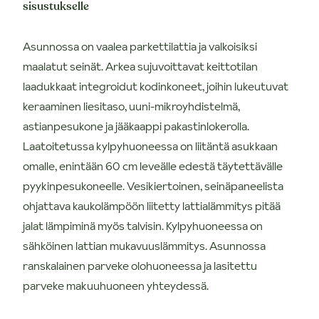
sisustukselle
Asunnossa on vaalea parkettilattia ja valkoisiksi
maalatut seinät. Arkea sujuvoittavat keittotilan
laadukkaat integroidut kodinkoneet, joihin lukeutuvat
keraaminen liesitaso, uuni-mikroyhdistelmä,
astianpesukone ja jääkaappi pakastinlokerolla.
Laatoitetussa kylpyhuoneessa on liitäntä asukkaan
omalle, enintään 60 cm leveälle edestä täytettävälle
pyykinpesukoneelle. Vesikiertoinen, seinäpaneelista
ohjattava kaukolämpöön liitetty lattialämmitys pitää
jalat lämpiminä myös talvisin. Kylpyhuoneessa on
sähköinen lattian mukavuuslämmitys. Asunnossa
ranskalainen parveke olohuoneessa ja lasitettu
parveke makuuhuoneen yhteydessä.