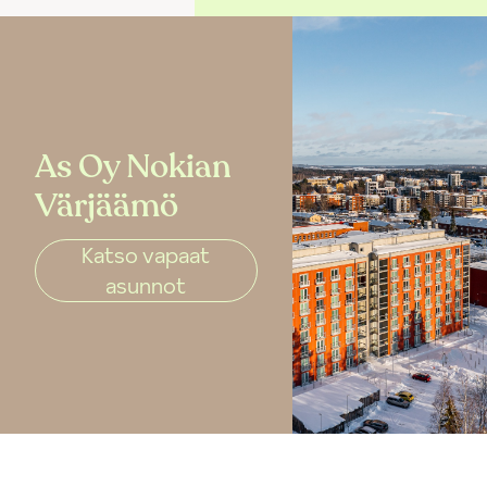
As Oy Nokian
Värjäämö
Katso vapaat
asunnot