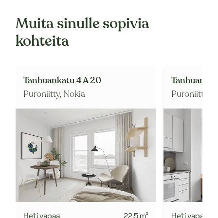
Muita sinulle sopivia
kohteita
Tanhuankatu 4 A 20
Tanhuankat
Puroniitty,
Nokia
Puroniitty,
N
Heti vapaa
22.5
m²
Heti vapaa