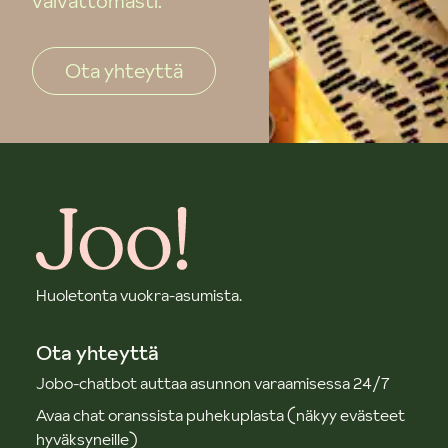
vaivattomasti.
Ota yhteyttä
Huoletonta vuokra-asumista.
Ota yhteyttä
Jobo-chatbot auttaa asunnon varaamisessa 24/7
Avaa chat oranssista puhekuplasta (näkyy evästeet
hyväksyneille)