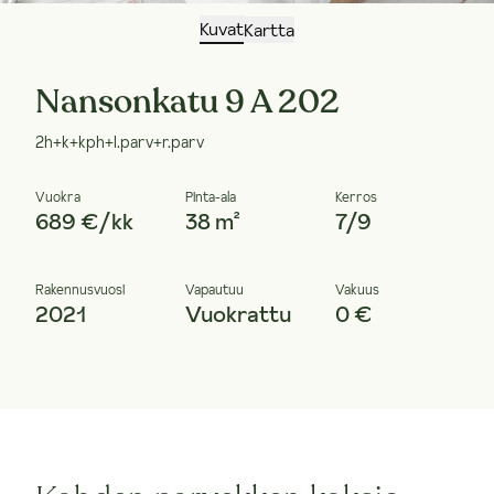
Kuvat
Kartta
Nansonkatu 9 A 202
2h+k+kph+l.parv+r.parv
Vuokra
Pinta-ala
Kerros
689 €/kk
38 m²
7/9
Rakennusvuosi
Vapautuu
Vakuus
2021
Vuokrattu
0 €