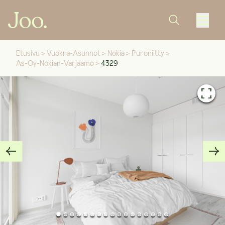
Etusivu
>
Vuokra-Asunnot
>
Nokia
>
Puroniitty
>
As-Oy-Nokian-Varjaamo
>
4329