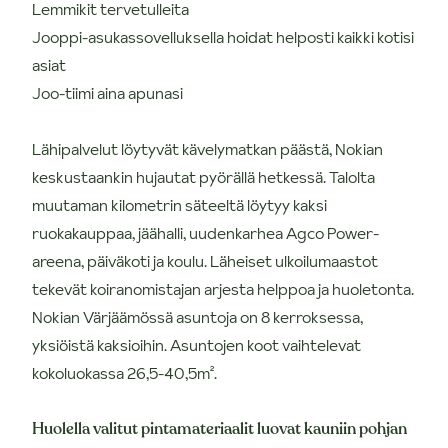
Lemmikit tervetulleita
Jooppi-asukassovelluksella hoidat helposti kaikki kotisi
asiat
Joo-tiimi aina apunasi
Lähipalvelut löytyvät kävelymatkan päästä, Nokian
keskustaankin hujautat pyörällä hetkessä. Talolta
muutaman kilometrin säteeltä löytyy kaksi
ruokakauppaa, jäähalli, uudenkarhea Agco Power-
areena, päiväkoti ja koulu. Läheiset ulkoilumaastot
tekevät koiranomistajan arjesta helppoa ja huoletonta.
Nokian Värjäämössä asuntoja on 8 kerroksessa,
yksiöistä kaksioihin. Asuntojen koot vaihtelevat
kokoluokassa 26,5-40,5m².
Huolella valitut pintamateriaalit luovat kauniin pohjan