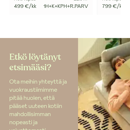
499 €/kk
1H+K+KPH+R.PARV
799 €/kk
Etkö löytänyt
etsimääsi?
Ota meihin yhteyttä ja
vuokraustiimimme
pitää huolen, että
pääset uuteen kotiin
mahdollisimman
nopeasti ja