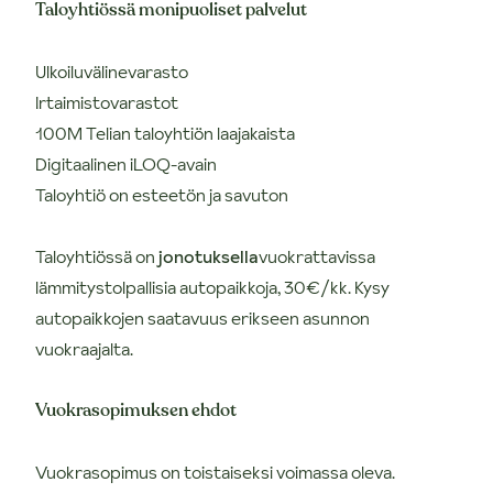
Taloyhtiössä monipuoliset palvelut
Ulkoiluvälinevarasto
Irtaimistovarastot
100M Telian taloyhtiön laajakaista
Digitaalinen iLOQ-avain
Taloyhtiö on esteetön ja savuton
Taloyhtiössä on
jonotuksella
vuokrattavissa
lämmitystolpallisia autopaikkoja, 30€/kk. Kysy
autopaikkojen saatavuus erikseen asunnon
vuokraajalta.
Vuokrasopimuksen ehdot
Vuokrasopimus on toistaiseksi voimassa oleva.