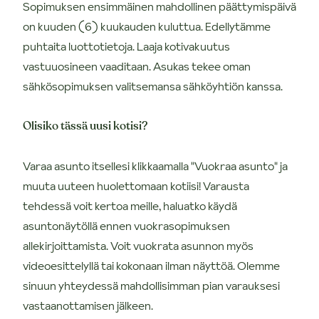
Sopimuksen ensimmäinen mahdollinen päättymispäivä
on kuuden (6) kuukauden kuluttua. Edellytämme
puhtaita luottotietoja. Laaja kotivakuutus
vastuuosineen vaaditaan. Asukas tekee oman
sähkösopimuksen valitsemansa sähköyhtiön kanssa.
Olisiko tässä uusi kotisi?
Varaa asunto itsellesi klikkaamalla "Vuokraa asunto" ja
muuta uuteen huolettomaan kotiisi! Varausta
tehdessä voit kertoa meille, haluatko käydä
asuntonäytöllä ennen vuokrasopimuksen
allekirjoittamista. Voit vuokrata asunnon myös
videoesittelyllä tai kokonaan ilman näyttöä. Olemme
sinuun yhteydessä mahdollisimman pian varauksesi
vastaanottamisen jälkeen.