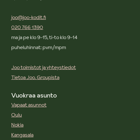
joo@joo-kodit.fi
020 766 1390
ma ja pe klo 9-15, ti-to klo 9-14
puheluhinnat: pvm/mpm
Joo toimistot ja yhteystiedot
Tietoa Joo. Groupista
Vuokraa asunto
Vapaat asunnot
Oulu
Nokia
Kangasala