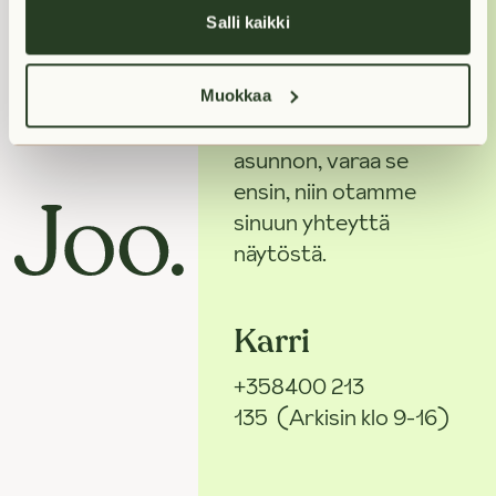
Salli kaikki
Miten voin
auttaa?
Muokkaa
Jos haluat nähdä
asunnon, varaa se
ensin, niin otamme
sinuun yhteyttä
näytöstä.
Karri
+358400 213
135
(Arkisin klo 9-16)