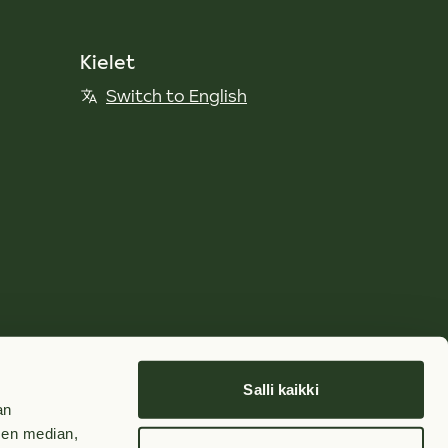
Kielet
Switch to English
Salli kaikki
an
sen median,