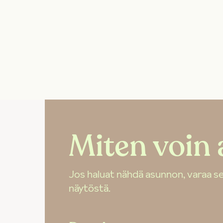
Miten voin 
Jos haluat nähdä asunnon, varaa se
näytöstä.