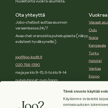
Huoletonta vuokra-asumista.
Ota yhteyttä
Vuokraa
Jobo-chatbot auttaa asunnon
Vapaat as
varaamisessa 24/7
Oulu
Avaa chat oranssista puhekuplasta (näkyy
Nokia
evästeet hyväksyneille)
Kangasala
Turku
joo@joo-kodit.fi
Helsinki
020 766 1390
Vantaa
ma ja pe klo 9-15, ti-to klo 9-14
Espoo
puheluhinnat: pvm/mpm
Kirkkonum
Tämä sivusto käyttää eväs
Joo toimistot ja yhteystiedot
Käytämme evästeitä tarjoa
Usein kysy
Tietoa Joo. Groupista
ominaisuuksien tukemisee
Yrityksille