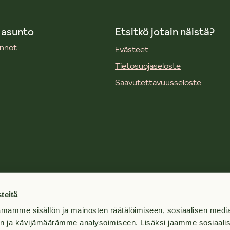
 asunto
Etsitkö jotain näistä?
unnot
Evästeet
Tietosuojaseloste
Saavutettavuusseloste
mi
teitä
mamme sisällön ja mainosten räätälöimiseen, sosiaalisen medi
tyt kysymykset
n ja kävijämäärämme analysoimiseen. Lisäksi jaamme sosiaali