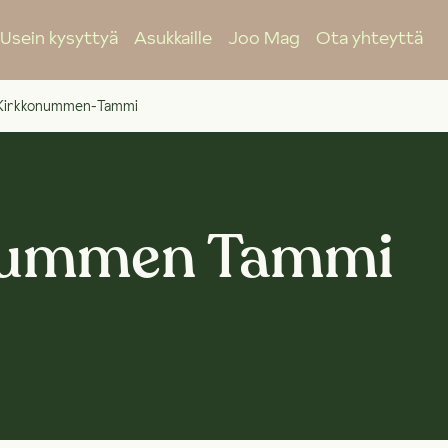
Usein kysyttyä
Asukkaille
Joo Mag
Ota yhteyttä
Kirkkonummen-Tammi
nummen Tammi