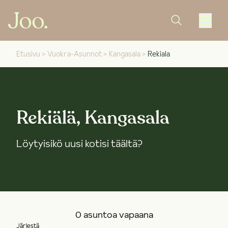
Etusivu
>
Vuokra-Asunnot
>
Kangasala
>
Rekiala
Rekiälä, Kangasala
Löytyisikö uusi kotisi täältä?
0 asuntoa vapaana
Järjestä