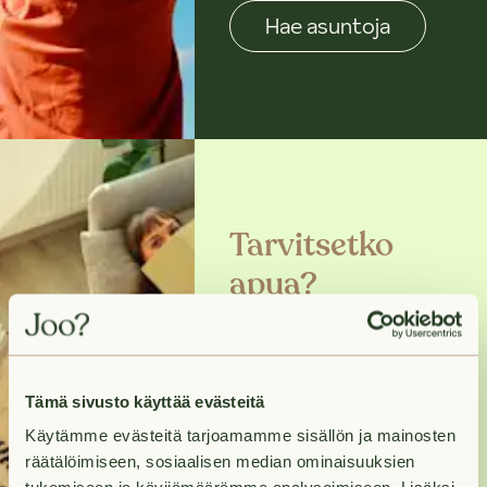
Hae asuntoja
Tarvitsetko
apua?
Ota meihin yhteyttä ja
me pidämme huolen,
että pääset uuteet
Tämä sivusto käyttää evästeitä
kotiisi nopeasti ja
Käytämme evästeitä tarjoamamme sisällön ja mainosten
vaivattomasti.
räätälöimiseen, sosiaalisen median ominaisuuksien