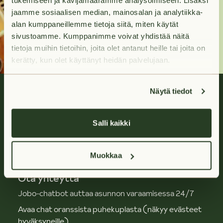
tukemiseen ja kävijämäärämme analysoimiseen. Lisäksi
jaamme sosiaalisen median, mainosalan ja analytiikka-
Ota yhteyttä
alan kumppaneillemme tietoja siitä, miten käytät
sivustoamme. Kumppanimme voivat yhdistää näitä
tietoja muihin tietoihin, joita olet antanut heille tai joita on
kerätty, kun olet käyttänyt heidän palvelujaan.
Näytä tiedot
Salli kaikki
Huoletonta vuokra-asumista.
Muokkaa
Ota yhteyttä
Jobo-chatbot auttaa asunnon varaamisessa 24/7
Avaa chat oranssista puhekuplasta (näkyy evästeet
hyväksyneille)