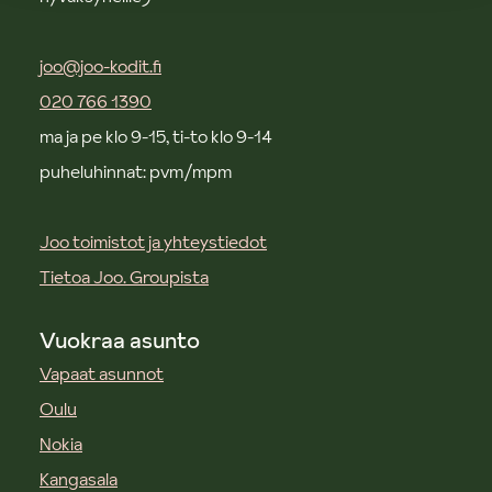
joo@joo-kodit.fi
020 766 1390
ma ja pe klo 9-15, ti-to klo 9-14
puheluhinnat: pvm/mpm
Joo toimistot ja yhteystiedot
Tietoa Joo. Groupista
Vuokraa asunto
Vapaat asunnot
Oulu
Nokia
Kangasala