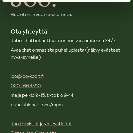
Huoletonta vuokra-asumista.
Ota yhteyttä
Jobo-chatbot auttaa asunnon varaamisessa 24/7
Avaa chat oranssista puhekuplasta (näkyy evästeet
hyväksyneille)
joo@joo-kodit.fi
020 766 1390
ma ja pe klo 9-15, ti-to klo 9-14
puheluhinnat: pvm/mpm
Joo toimistot ja yhteystiedot