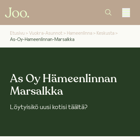
Etusivu
>
Vuokra-Asunnot
>
Hameenlinna
>
Keskusta
>
As-Oy-Hameenlinnan-Marsalkka
As Oy Hämeenlinnan
Marsalkka
Löytyisikö uusi kotisi täältä?