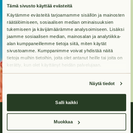
Kohti uutta
Tämä sivusto käyttää evästeitä
Käytämme evästeitä tarjoamamme sisällön ja mainosten
kotia?
räätälöimiseen, sosiaalisen median ominaisuuksien
tukemiseen ja kävijämäärämme analysoimiseen. Lisäksi
Tuleva kotisi odottaa
jaamme sosiaalisen median, mainosalan ja analytiikka-
sinua hakumatkan
alan kumppaneillemme tietoja siitä, miten käytät
päässä.
sivustoamme. Kumppanimme voivat yhdistää näitä
tietoja muihin tietoihin, joita olet antanut heille tai joita on
kerätty, kun olet käyttänyt heidän palvelujaan.
Hae asuntoja
Näytä tiedot
Salli kaikki
Muokkaa