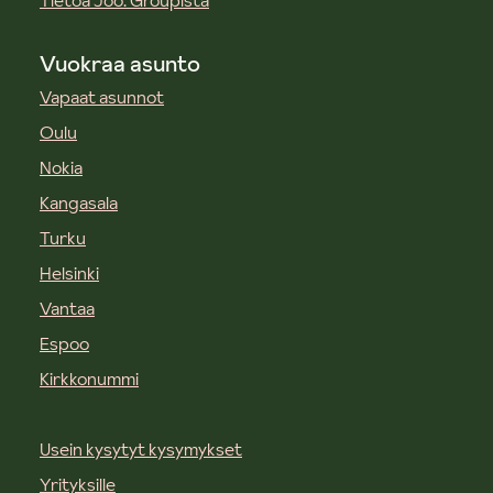
Tietoa Joo. Groupista
Vuokraa asunto
Vapaat asunnot
Oulu
Nokia
Kangasala
Turku
Helsinki
Vantaa
Espoo
Kirkkonummi
Usein kysytyt kysymykset
Yrityksille