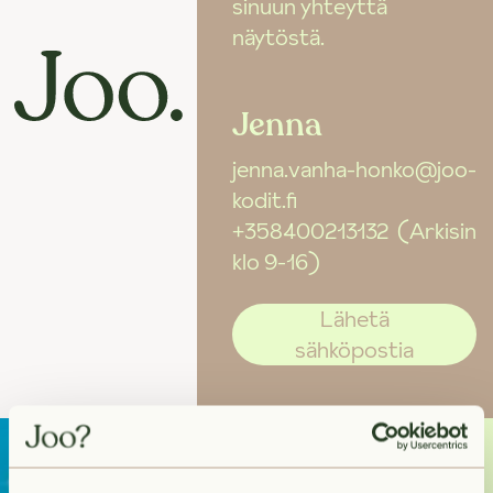
sinuun yhteyttä
näytöstä.
Jenna
jenna.vanha-honko@joo-
kodit.fi
+358400213132
(Arkisin
klo 9-16)
Lähetä
sähköpostia