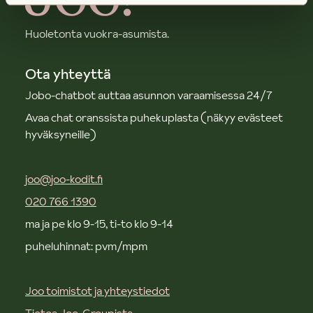
Huoletonta vuokra-asumista.
Ota yhteyttä
Jobo-chatbot auttaa asunnon varaamisessa 24/7
Avaa chat oranssista puhekuplasta (näkyy evästeet
hyväksyneille)
joo@joo-kodit.fi
020 766 1390
ma ja pe klo 9-15, ti-to klo 9-14
puheluhinnat: pvm/mpm
Joo toimistot ja yhteystiedot