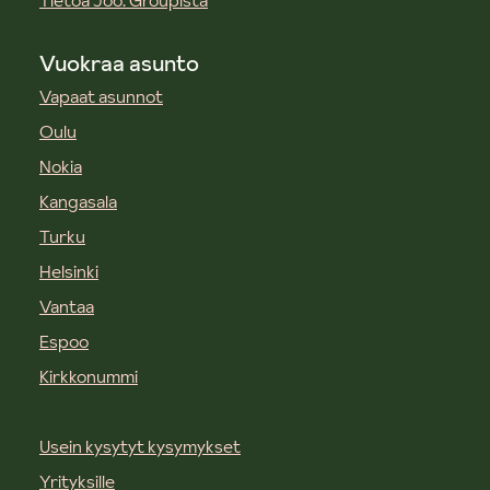
Tietoa Joo. Groupista
Vuokraa asunto
Vapaat asunnot
Oulu
Nokia
Kangasala
Turku
Helsinki
Vantaa
Espoo
Kirkkonummi
Usein kysytyt kysymykset
Yrityksille