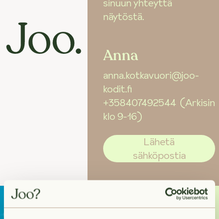
sinuun yhteyttä
näytöstä.
Anna
anna.kotkavuori@joo-
kodit.fi
+358407492544
(Arkisin
klo 9-16)
Lähetä
sähköpostia