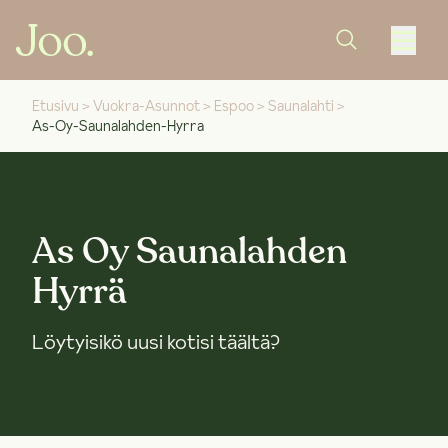
Etusivu
>
Vuokra-Asunnot
>
Espoo
>
Saunalahti
>
As-Oy-Saunalahden-Hyrra
As Oy Saunalahden
Hyrrä
Löytyisikö uusi kotisi täältä?