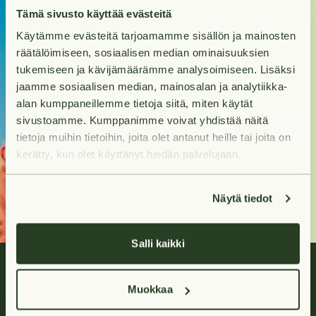
Kohti uutta
Tämä sivusto käyttää evästeitä
Käytämme evästeitä tarjoamamme sisällön ja mainosten
kotia?
räätälöimiseen, sosiaalisen median ominaisuuksien
tukemiseen ja kävijämäärämme analysoimiseen. Lisäksi
Tuleva kotisi odottaa
jaamme sosiaalisen median, mainosalan ja analytiikka-
sinua hakumatkan
alan kumppaneillemme tietoja siitä, miten käytät
päässä.
sivustoamme. Kumppanimme voivat yhdistää näitä
tietoja muihin tietoihin, joita olet antanut heille tai joita on
kerätty, kun olet käyttänyt heidän palvelujaan.
Hae asuntoja
Näytä tiedot
Salli kaikki
Muokkaa