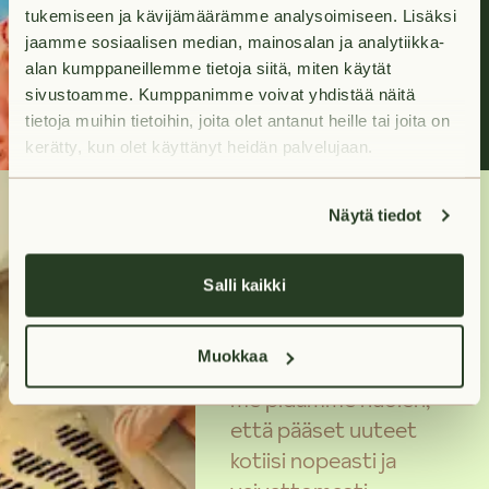
tukemiseen ja kävijämäärämme analysoimiseen. Lisäksi
jaamme sosiaalisen median, mainosalan ja analytiikka-
Hae asuntoja
alan kumppaneillemme tietoja siitä, miten käytät
sivustoamme. Kumppanimme voivat yhdistää näitä
tietoja muihin tietoihin, joita olet antanut heille tai joita on
kerätty, kun olet käyttänyt heidän palvelujaan.
Näytä tiedot
Tarvitsetko
Salli kaikki
apua?
Muokkaa
Ota meihin yhteyttä ja
me pidämme huolen,
että pääset uuteet
kotiisi nopeasti ja