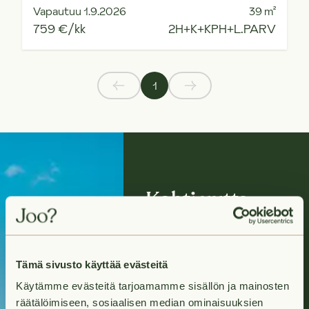
Vapautuu 1.9.2026
39
m²
759 €/kk
2H+K+KPH+L.PARV
1
Kohti uutta
kotia?
Tuleva kotisi odottaa
Tämä sivusto käyttää evästeitä
sinua hakumatkan
Käytämme evästeitä tarjoamamme sisällön ja mainosten
päässä.
räätälöimiseen, sosiaalisen median ominaisuuksien