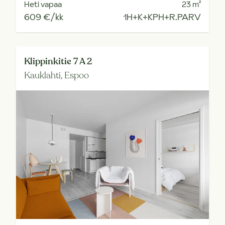
Heti vapaa
23
m²
609 €/kk
1H+K+KPH+R.PARV
Klippinkitie 7 A 2
Kauklahti,
Espoo