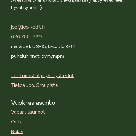
Avaa chat oranssista puhekuplasta (näkyy evästeet
hyväksyneille)
joo@joo-kodit.fi
020 766 1390
ma ja pe klo 9-15, ti-to klo 9-14
puheluhinnat: pvm/mpm
Joo toimistot ja yhteystiedot
Tietoa Joo. Groupista
Vuokraa asunto
Vapaat asunnot
Oulu
Nokia