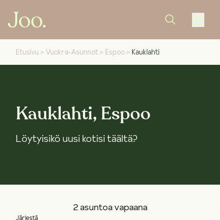
Etusivu
>
Vuokra-Asunnot
>
Espoo
>
Kauklahti
Kauklahti, Espoo
Löytyisikö uusi kotisi täältä?
2 asuntoa vapaana
Järjestä