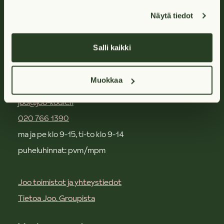
Näytä tiedot
Ota yhteyttä
Jobo-chatbot auttaa asunnon varaamisessa 24/7
Salli kaikki
Avaa chat oranssista puhekuplasta (näkyy evästeet
hyväksyneille)
Muokkaa
joo@joo-kodit.fi
020 766 1390
ma ja pe klo 9-15, ti-to klo 9-14
puheluhinnat: pvm/mpm
Joo toimistot ja yhteystiedot
Tietoa Joo. Groupista