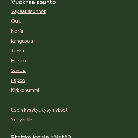
Vuokraa asunto
Vapaat asunnot
Oulu
Nokia
Kangasala
Turku
Helsinki
Vantaa
Espoo
Kirkkonummi
Usein kysytyt kysymykset
Yrityksille
Etsitkö jotain näistä?