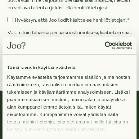
Jotta voisimme tarjota sinulle tilaamaasi sisältöä, meidän
on voitava tallentaa ja käsitellä henkilötietojasi:
Hyväksyn, että Joo Kodit käsittelee henkilötietojani.
*
Voit milloin tahansa perua suostumuksesi, lisätietoja saat
tietosuojaselosteestamme.
Tämä sivusto käyttää evästeitä
Käytämme evästeitä tarjoamamme sisällön ja mainosten
räätälöimiseen, sosiaalisen median ominaisuuksien
tukemiseen ja kävijämäärämme analysoimiseen. Lisäksi
jaamme sosiaalisen median, mainosalan ja analytiikka-
alan kumppaneillemme tietoja siitä, miten käytät
sivustoamme. Kumppanimme voivat yhdistää näitä
tietoja muihin tietoihin, joita olet antanut heille tai joita on
kerätty, kun olet käyttänyt heidän palvelujaan.
Huoletonta vuokra-asumista.