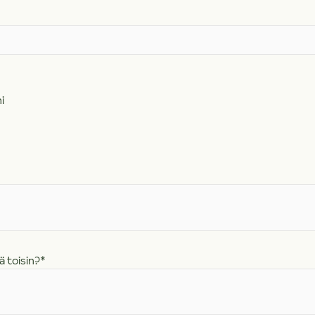
i
ä toisin?
*