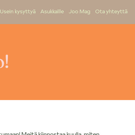
Usein kysyttyä
Asukkaille
Joo Mag
Ota yhteyttä
o!
tumaan! Meitä kiinnostaa kuulla, miten