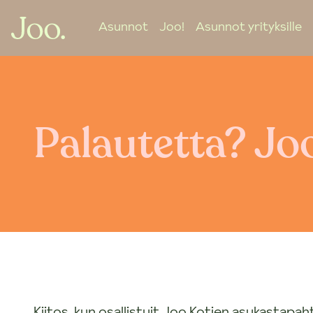
Asunnot
Joo!
Asunnot yrityksille
Palautetta? Jo
Kiitos, kun osallistuit Joo Kotien asukastapah