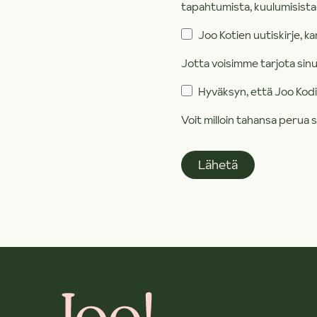
tapahtumista, kuulumisista j
Joo Kotien uutiskirje, ka
Jotta voisimme tarjota sinull
Hyväksyn, että Joo Kodit
Voit milloin tahansa perua