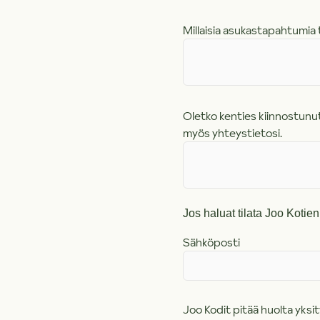
Millaisia asukastapahtumia 
Oletko kenties kiinnostunut
myös yhteystietosi.
Jos haluat tilata Joo Kotien 
Sähköposti
Joo Kodit pitää huolta yksity