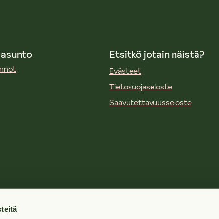
 asunto
Etsitkö jotain näistä?
unnot
Evästeet
Tietosuojaseloste
Saavutettavuusseloste
mi
teitä