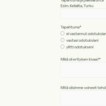
Tapahtuma ja paikkakunta
*
Esim. Keilailta, Turku
Tapahtuma
*
ei vastannut odotuksian
vastasi odotuksiani
ylitti odotukseni
Mikä oli erityisen kivaa?
*
Mitä olisimme voineet tehd