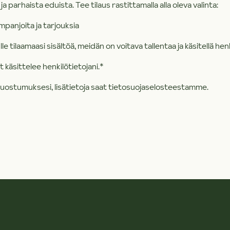
a parhaista eduista. Tee tilaus rastittamalla alla oleva valinta:
mpanjoita ja tarjouksia
e tilaamaasi sisältöä, meidän on voitava tallentaa ja käsitellä henk
 käsittelee henkilötietojani.
*
 suostumuksesi, lisätietoja saat tietosuojaselosteestamme.