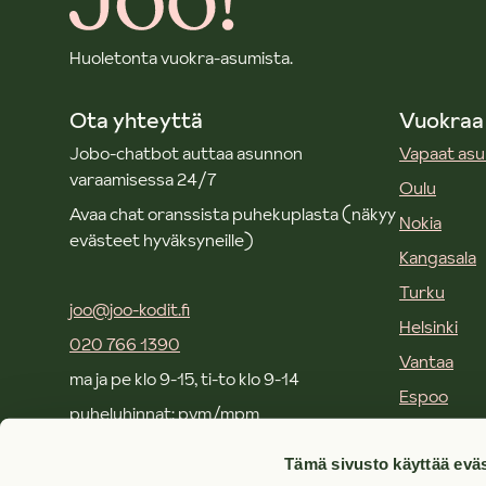
Huoletonta vuokra-asumista.
Ota yhteyttä
Vuokraa
Jobo-chatbot auttaa asunnon
Vapaat as
varaamisessa 24/7
Oulu
Avaa chat oranssista puhekuplasta (näkyy
Nokia
evästeet hyväksyneille)
Kangasala
Turku
joo@joo-kodit.fi
Helsinki
020 766 1390
Vantaa
ma ja pe klo 9-15, ti-to klo 9-14
Espoo
puheluhinnat: pvm/mpm
Kirkkonum
Tämä sivusto käyttää eväs
Joo toimistot ja yhteystiedot