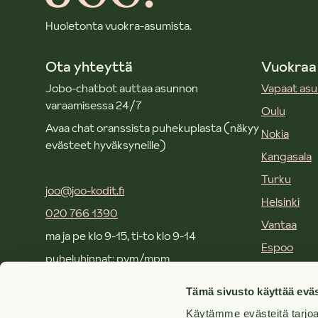
Huoletonta vuokra-asumista.
Ota yhteyttä
Vuokraa
Jobo-chatbot auttaa asunnon
Vapaat as
varaamisessa 24/7
Oulu
Avaa chat oranssista puhekuplasta (näkyy
Nokia
evästeet hyväksyneille)
Kangasala
Turku
joo@joo-kodit.fi
Helsinki
020 766 1390
Vantaa
ma ja pe klo 9-15, ti-to klo 9-14
Espoo
puheluhinnat: pvm/mpm
Kirkkonum
Tämä sivusto käyttää eväs
Joo toimistot ja yhteystiedot
Käytämme evästeitä tarjoa
Usein kysy