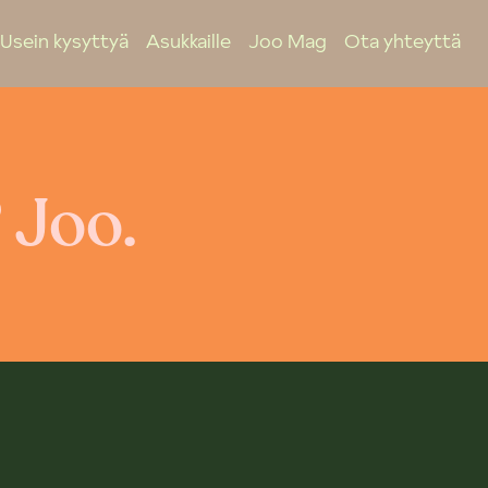
Usein kysyttyä
Asukkaille
Joo Mag
Ota yhteyttä
 Joo.