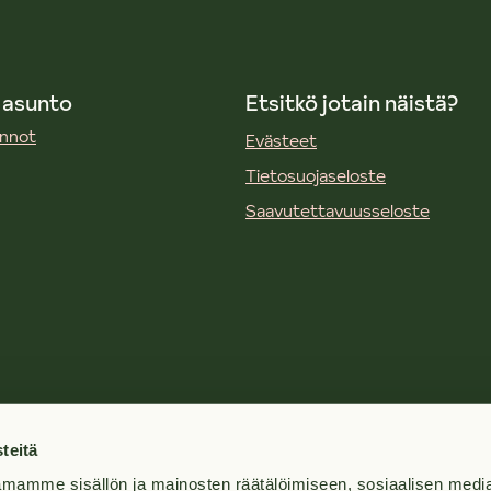
 asunto
Etsitkö jotain näistä?
unnot
Evästeet
Tietosuojaseloste
Saavutettavuusseloste
mi
teitä
mamme sisällön ja mainosten räätälöimiseen, sosiaalisen medi
tyt kysymykset