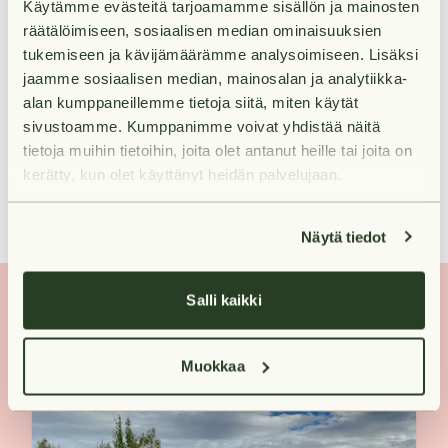
Käytämme evästeitä tarjoamamme sisällön ja mainosten
Toppilansalmessa on järjestetty
juoksukoulua
. Ensi
räätälöimiseen, sosiaalisen median ominaisuuksien
talvena asukastapahtumat jatkuvat tulevan Joo Hetki -
tukemiseen ja kävijämäärämme analysoimiseen. Lisäksi
jaamme sosiaalisen median, mainosalan ja analytiikka-
kahvilan ympärillä. Kahvilaan saadaan myös monipuoliset
alan kumppaneillemme tietoja siitä, miten käytät
tapahtumatilat ja Joo Kotien asiakaspalvelupiste.
sivustoamme. Kumppanimme voivat yhdistää näitä
Mille sinä haluat sanoa Joo?
tietoja muihin tietoihin, joita olet antanut heille tai joita on
kerätty, kun olet käyttänyt heidän palvelujaan.
16.9.2022
Näytä tiedot
Salli kaikki
Muokkaa