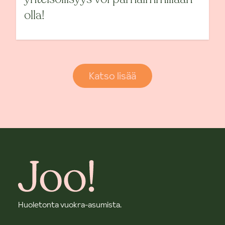
olla!
Katso lisää
Huoletonta vuokra-asumista.