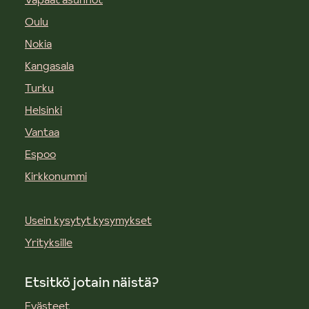
Oulu
Nokia
Kangasala
Turku
Helsinki
Vantaa
Espoo
Kirkkonummi
Usein kysytyt kysymykset
Yrityksille
Etsitkö jotain näistä?
Evästeet