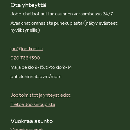
Ota yhteyttä
Jobo-chatbot auttaa asunnon varaamisessa 24/7
Avaa chat oranssista puhekuplasta (näkyy evästeet
hyväksyneille)
joo@joo-kodit.fi
020 766 1390
ma ja pe klo 9-15, ti-to klo 9-14
puheluhinnat: pvm/mpm
Joo toimistot ja yhteystiedot
Tietoa Joo. Groupista
Vuokraa asunto
Vapaat asunnot