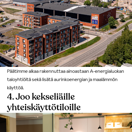
Päätimme alkaa rakennuttaa ainoastaan A-energialuokan
taloyhtiöitä sekä lisätä aurinkoenergian ja maalämmön
käyttöä.
4. Joo kekseliäille
yhteiskäyttötiloille