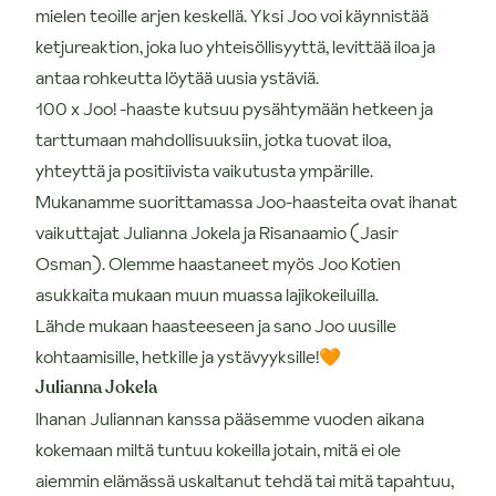
mielen teoille arjen keskellä. Yksi Joo voi käynnistää
ketjureaktion, joka luo yhteisöllisyyttä, levittää iloa ja
antaa rohkeutta löytää uusia ystäviä.
100 x Joo! -haaste kutsuu pysähtymään hetkeen ja
tarttumaan mahdollisuuksiin, jotka tuovat iloa,
yhteyttä ja positiivista vaikutusta ympärille.
Mukanamme suorittamassa Joo-haasteita ovat ihanat
vaikuttajat Julianna Jokela ja Risanaamio (Jasir
Osman). Olemme haastaneet myös Joo Kotien
asukkaita mukaan muun muassa lajikokeiluilla.
Lähde mukaan haasteeseen ja sano Joo uusille
kohtaamisille, hetkille ja ystävyyksille!🧡
Julianna Jokela
Ihanan Juliannan kanssa pääsemme vuoden aikana
kokemaan miltä tuntuu kokeilla jotain, mitä ei ole
aiemmin elämässä uskaltanut tehdä tai mitä tapahtuu,