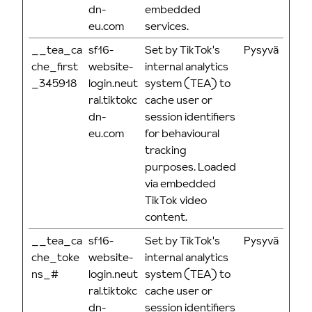
dn-
embedded
eu.com
services.
__tea_ca
sf16-
Set by TikTok's
Pysyvä
che_first
website-
internal analytics
_345918
login.neut
system (TEA) to
ral.tiktokc
cache user or
dn-
session identifiers
eu.com
for behavioural
tracking
purposes. Loaded
via embedded
TikTok video
content.
__tea_ca
sf16-
Set by TikTok's
Pysyvä
che_toke
website-
internal analytics
ns_#
login.neut
system (TEA) to
ral.tiktokc
cache user or
dn-
session identifiers