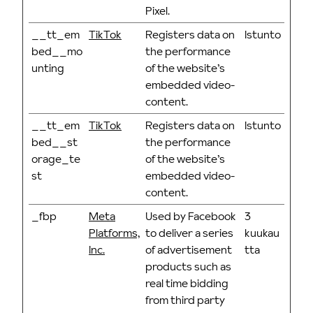
Pixel.
__tt_em
TikTok
Registers data on
Istunto
bed__mo
the performance
unting
of the website’s
embedded video-
content.
__tt_em
TikTok
Registers data on
Istunto
bed__st
the performance
orage_te
of the website’s
st
embedded video-
content.
_fbp
Meta
Used by Facebook
3
Platforms,
to deliver a series
kuukau
Inc.
of advertisement
tta
products such as
real time bidding
from third party