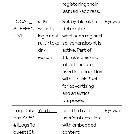
registering their
last URL-address.
LOCAL_I
sf16-
Set by TikTok to
Pysyvä
S_EFFEC
website-
determine
TIVE
login.neut
whether a regional
ral.tiktokc
server endpoint is
dn-
active. Part of
eu.com
TikTok's tracking
infrastructure,
used in connection
with TikTok Pixel
for advertising
and analytics
purposes.
LogsData
YouTube
Used to track
Pysyvä
baseV2:V
user’s interaction
#||LogsRe
with embedded
questsSt
content.