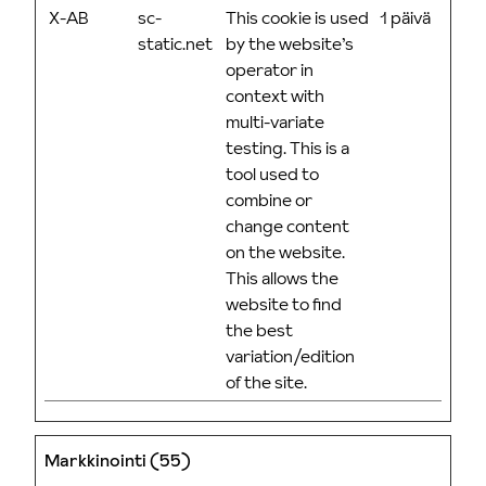
X-AB
sc-
This cookie is used
1 päivä
static.net
by the website’s
operator in
context with
multi-variate
testing. This is a
tool used to
combine or
change content
on the website.
This allows the
website to find
the best
variation/edition
of the site.
Markkinointi (55)