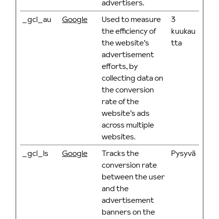
advertisers.
_gcl_au
Google
Used to measure
3
the efficiency of
kuukau
the website’s
tta
advertisement
efforts, by
collecting data on
the conversion
rate of the
website’s ads
across multiple
websites.
_gcl_ls
Google
Tracks the
Pysyvä
conversion rate
between the user
and the
advertisement
banners on the