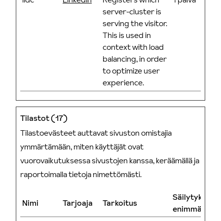
server-cluster is
serving the visitor.
This is used in
context with load
balancing, in order
to optimize user
experience.
Tilastot (17)
Tilastoevästeet auttavat sivuston omistajia
ymmärtämään, miten käyttäjät ovat
vuorovaikutuksessa sivustojen kanssa, keräämällä ja
raportoimalla tietoja nimettömästi.
Säilytyksen
Nimi
Tarjoaja
Tarkoitus
enimmäiskes