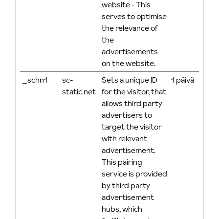
website - This
serves to optimise
the relevance of
the
advertisements
on the website.
_schn1
sc-
Sets a unique ID
1 päivä
static.net
for the visitor, that
allows third party
advertisers to
target the visitor
with relevant
advertisement.
This pairing
service is provided
by third party
advertisement
hubs, which