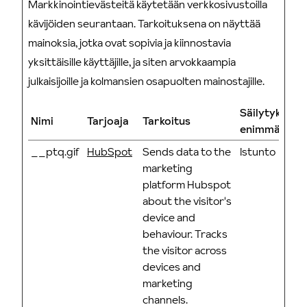
Markkinointievästeitä käytetään verkkosivustoilla
kävijöiden seurantaan. Tarkoituksena on näyttää
mainoksia, jotka ovat sopivia ja kiinnostavia
yksittäisille käyttäjille, ja siten arvokkaampia
julkaisijoille ja kolmansien osapuolten mainostajille.
Säilytyksen
Nimi
Tarjoaja
Tarkoitus
enimmäiskes
__ptq.gif
HubSpot
Sends data to the
Istunto
marketing
platform Hubspot
about the visitor's
device and
behaviour. Tracks
the visitor across
devices and
marketing
channels.