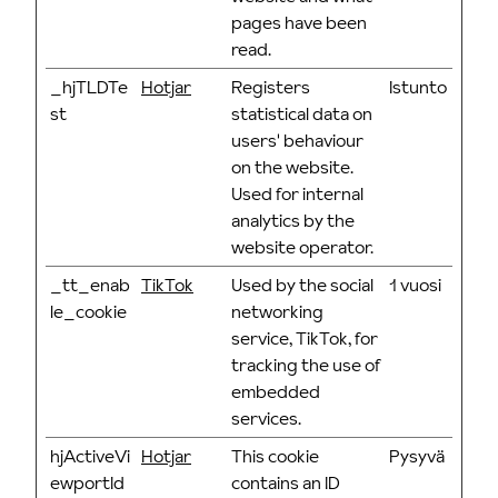
pages have been
read.
_hjTLDTe
Hotjar
Registers
Istunto
st
statistical data on
users' behaviour
on the website.
Used for internal
analytics by the
website operator.
_tt_enab
TikTok
Used by the social
1 vuosi
le_cookie
networking
service, TikTok, for
tracking the use of
embedded
services.
hjActiveVi
Hotjar
This cookie
Pysyvä
ewportId
contains an ID