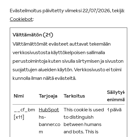
Evästeilmoitus päivitetty viimeksi 22/07/2026, tekijä:
Cookiebot
:
Välttämätön (21)
Välttämättömät evästeet auttavat tekemään
verkkosivustosta käyttökelpoisen sallimalla
perustoimintoja kuten sivulla siirtymisen ja sivuston
suojattujen alueiden käytön. Verkkosivusto ei toimi
kunnolla ilman näitä evästeitä.
Säilytyksen
Nimi
Tarjoaja
Tarkoitus
enimmäiskes
__cf_bm
HubSpot
This cookie is used
1 päivä
[x11]
hs-
to distinguish
banner.co
between humans
m
and bots. This is