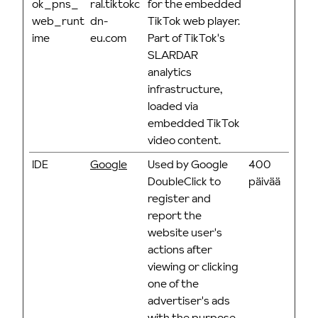
ok_pns_
ral.tiktokc
for the embedded
web_runt
dn-
TikTok web player.
ime
eu.com
Part of TikTok's
SLARDAR
analytics
infrastructure,
loaded via
embedded TikTok
video content.
IDE
Google
Used by Google
400
DoubleClick to
päivää
register and
report the
website user's
actions after
viewing or clicking
one of the
advertiser's ads
with the purpose