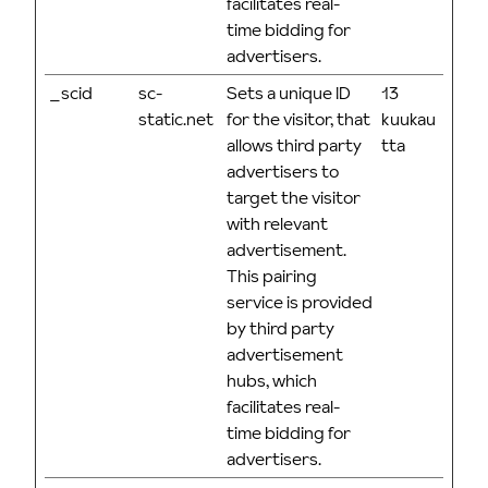
facilitates real-
time bidding for
advertisers.
_scid
sc-
Sets a unique ID
13
static.net
for the visitor, that
kuukau
allows third party
tta
advertisers to
target the visitor
with relevant
advertisement.
This pairing
service is provided
by third party
advertisement
hubs, which
facilitates real-
time bidding for
advertisers.