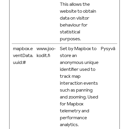
This allows the
website to obtain
data on visitor
behaviour for
statistical
purposes.
mapbox.e
www.joo-
Set by Mapbox to
Pysyvä
ventData.
kodit.fi
store an
uuid:#
anonymous unique
identifier used to
track map
interaction events
such as panning
and zooming. Used
for Mapbox
telemetry and
performance
analytics.