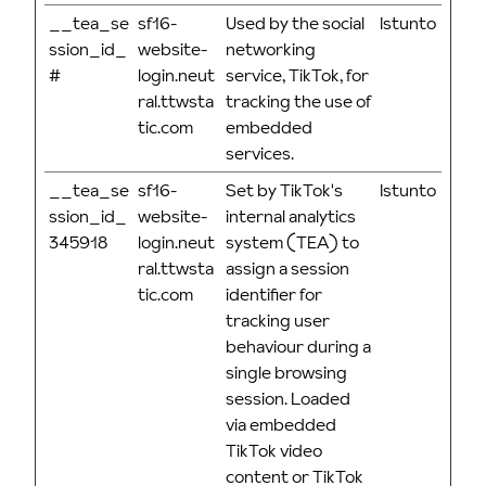
__tea_se
sf16-
Used by the social
Istunto
ssion_id_
website-
networking
#
login.neut
service, TikTok, for
ral.ttwsta
tracking the use of
tic.com
embedded
services.
__tea_se
sf16-
Set by TikTok's
Istunto
ssion_id_
website-
internal analytics
345918
login.neut
system (TEA) to
ral.ttwsta
assign a session
tic.com
identifier for
tracking user
behaviour during a
single browsing
session. Loaded
via embedded
TikTok video
content or TikTok