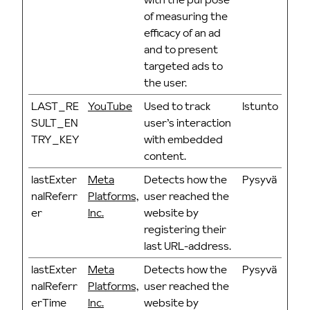
of measuring the
efficacy of an ad
and to present
targeted ads to
the user.
LAST_RE
YouTube
Used to track
Istunto
SULT_EN
user’s interaction
TRY_KEY
with embedded
content.
lastExter
Meta
Detects how the
Pysyvä
nalReferr
Platforms,
user reached the
er
Inc.
website by
registering their
last URL-address.
lastExter
Meta
Detects how the
Pysyvä
nalReferr
Platforms,
user reached the
erTime
Inc.
website by