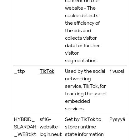
content on the
website - The
cookie detects
the efficiency of
the ads and
collects visitor
data for further
visitor
segmentation.
_ttp
TikTok
Used by the social
1 vuosi
networking
service, TikTok, for
tracking the use of
embedded
services.
HYBRID_
sf16-
Set by TikTok to
Pysyvä
SLARDAR
website-
store runtime
_WEBtikt
login.neut
state information