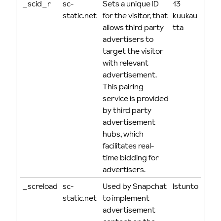
_scid_r
sc-
Sets a unique ID
13
static.net
for the visitor, that
kuukau
allows third party
tta
advertisers to
target the visitor
with relevant
advertisement.
This pairing
service is provided
by third party
advertisement
hubs, which
facilitates real-
time bidding for
advertisers.
_screload
sc-
Used by Snapchat
Istunto
static.net
to implement
advertisement