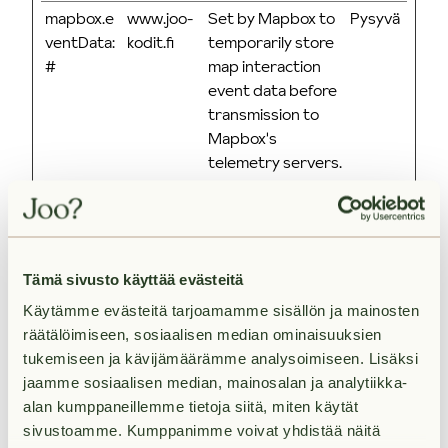
mapbox.e
www.joo-
Set by Mapbox to
Pysyvä
ventData:
kodit.fi
temporarily store
#
map interaction
event data before
transmission to
Mapbox's
telemetry servers.
Used in
conjunction with
the Mapbox UUID
cookie for
Tämä sivusto käyttää evästeitä
performance
analytics.
Käytämme evästeitä tarjoamamme sisällön ja mainosten
räätälöimiseen, sosiaalisen median ominaisuuksien
u_scsid
sc-
Registers data on
Istunto
tukemiseen ja kävijämäärämme analysoimiseen. Lisäksi
static.net
visitors' website-
jaamme sosiaalisen median, mainosalan ja analytiikka-
behaviour. This is
alan kumppaneillemme tietoja siitä, miten käytät
used for internal
sivustoamme. Kumppanimme voivat yhdistää näitä
analysis and