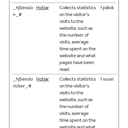
_hjSessio
Hotjar
Collects statistics
1 päivä
n_#
on the visitor's
visits to the
website, such as
the number of
visits, average
time spent on the
website and what
pages have been
read.
_hjSessio
Hotjar
Collects statistics
1 vuosi
nUser_#
on the visitor's
visits to the
website, such as
the number of
visits, average
time spent on the
website and what