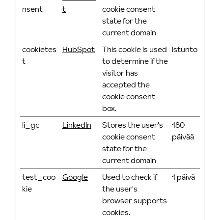
nsent
t
cookie consent
state for the
current domain
cookietes
HubSpot
This cookie is used
Istunto
t
to determine if the
visitor has
accepted the
cookie consent
box.
li_gc
LinkedIn
Stores the user's
180
cookie consent
päivää
state for the
current domain
test_coo
Google
Used to check if
1 päivä
kie
the user's
browser supports
cookies.