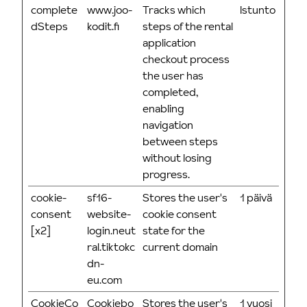
complete
www.joo-
Tracks which
Istunto
dSteps
kodit.fi
steps of the rental
application
checkout process
the user has
completed,
enabling
navigation
between steps
without losing
progress.
cookie-
sf16-
Stores the user's
1 päivä
consent
website-
cookie consent
[x2]
login.neut
state for the
ral.tiktokc
current domain
dn-
eu.com
CookieCo
Cookiebo
Stores the user's
1 vuosi