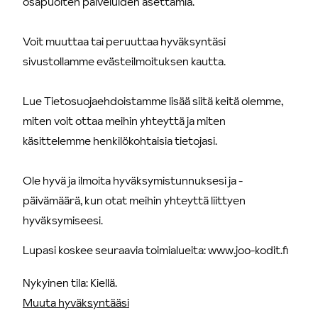
osapuolten palveluiden asettamia.
Voit muuttaa tai peruuttaa hyväksyntäsi
sivustollamme evästeilmoituksen kautta.
Lue Tietosuojaehdoistamme lisää siitä keitä olemme,
miten voit ottaa meihin yhteyttä ja miten
käsittelemme henkilökohtaisia tietojasi.
Ole hyvä ja ilmoita hyväksymistunnuksesi ja -
päivämäärä, kun otat meihin yhteyttä liittyen
hyväksymiseesi.
Lupasi koskee seuraavia toimialueita: www.joo-kodit.fi
Nykyinen tila: Kiellä.
Muuta hyväksyntääsi