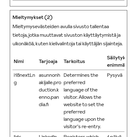
Mieltymykset (2)
Mieltymysevästeiden avulla sivusto tallentaa
tietoja, jotka muuttavat sivuston käyttäytymistä ja
ulkonäköä, kuten kielivalintoja tai käyttäjän sijainteja.
Säilytyksen
Nimi
Tarjoaja
Tarkoitus
enimmäiskes
i18nextLn
asunnonh
Determines the
Pysyvä
g
akijalle.pro
preferred
duction.k
language of the
enno.pan
visitor. Allows the
dia.fi
website to set the
preferred
language upon the
visitor's re-entry.
lidc
LinkedIn
Registers which
1 päivä