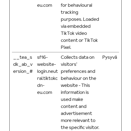
eu.com
for behavioural
tracking
purposes. Loaded
via embedded
TikTok video
content or TikTok
Pixel.
__tea_s
sf16-
Collects data on
Pysyvä
dk_ab_v
website-
visitors'
ersion_#
login.neut
preferences and
ral.tiktokc
behaviour on the
dn-
website - This
eu.com
information is
used make
content and
advertisement
more relevant to
the specific visitor.