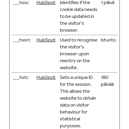
__hssc
HubSpot
Identifies if the
1 päivä
cookie data needs
to be updated in
the visitor's
browser.
__hssrc
HubSpot
Used to recognise
Istunto
the visitor's
browser upon
reentry on the
website.
__hstc
HubSpot
Sets a unique ID
180
for the session.
päivää
This allows the
website to obtain
data on visitor
behaviour for
statistical
purposes.