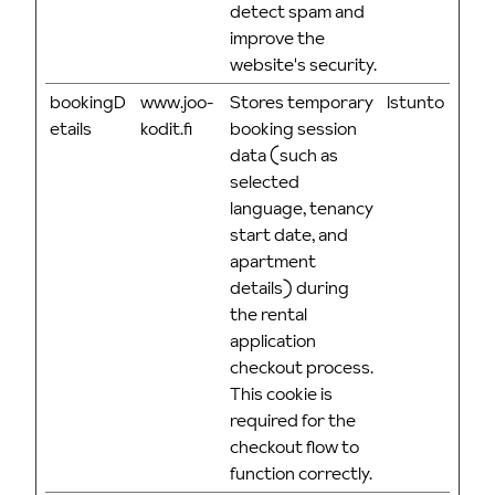
detect spam and
improve the
website's security.
bookingD
www.joo-
Stores temporary
Istunto
etails
kodit.fi
booking session
data (such as
selected
language, tenancy
start date, and
apartment
details) during
the rental
application
checkout process.
This cookie is
required for the
checkout flow to
function correctly.