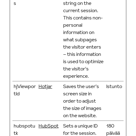
s
string on the
current session.
This contains non-
personal
information on
what subpages
the visitor enters
– this information
is used to optimize
the visitor's
experience.
hjViewpor
Hotjar
Saves the user's
Istunto
tId
screen size in
order to adjust
the size of images
on the website.
hubspotu
HubSpot
Sets a unique ID
180
tk
for the session.
päivää