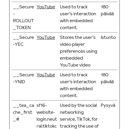
__Secure
YouTube
Used to track
180
-
user’s interaction
päivää
ROLLOUT
with embedded
_TOKEN
content.
__Secure
YouTube
Stores the user's
Istunto
-YEC
video player
preferences using
embedded
YouTube video
__Secure
YouTube
Used to track
180
-YNID
user’s interaction
päivää
with embedded
content.
__tea_ca
sf16-
Used by the social
Pysyvä
che_first
website-
networking
_#
login.neut
service, TikTok, for
ral.tiktokc
tracking the use of