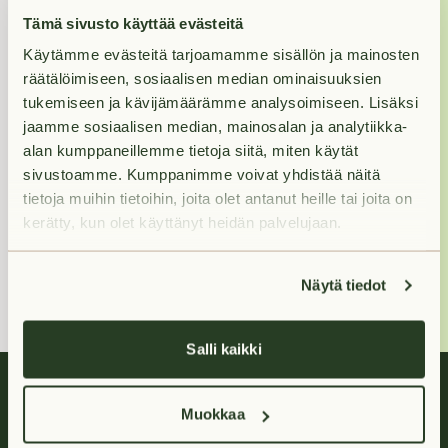
Jos haluat nähdä
Tämä sivusto käyttää evästeitä
asunnon, varaa se
Käytämme evästeitä tarjoamamme sisällön ja mainosten
ensin, niin otamme
räätälöimiseen, sosiaalisen median ominaisuuksien
sinuun yhteyttä
tukemiseen ja kävijämäärämme analysoimiseen. Lisäksi
näytöstä.
jaamme sosiaalisen median, mainosalan ja analytiikka-
alan kumppaneillemme tietoja siitä, miten käytät
sivustoamme. Kumppanimme voivat yhdistää näitä
Ellen
tietoja muihin tietoihin, joita olet antanut heille tai joita on
kerätty, kun olet käyttänyt heidän palvelujaan.
+358400 213
386
(Arkisin klo 9-16)
Näytä tiedot
Salli kaikki
Muokkaa