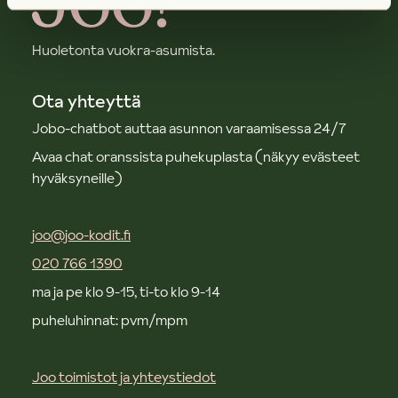
Huoletonta vuokra-asumista.
Ota yhteyttä
Jobo-chatbot auttaa asunnon varaamisessa 24/7
Avaa chat oranssista puhekuplasta (näkyy evästeet
hyväksyneille)
joo@joo-kodit.fi
020 766 1390
ma ja pe klo 9-15, ti-to klo 9-14
puheluhinnat: pvm/mpm
Joo toimistot ja yhteystiedot