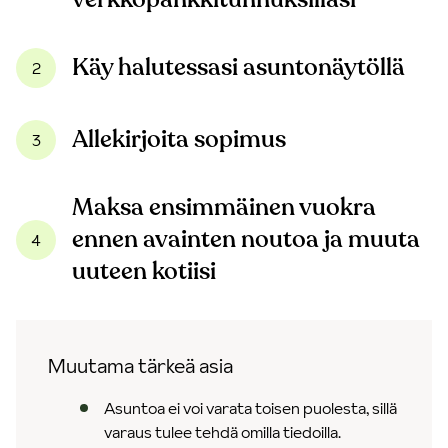
Käy halutessasi asuntonäytöllä
2
Allekirjoita sopimus
3
Maksa ensimmäinen vuokra
ennen avainten noutoa ja muuta
4
uuteen kotiisi
Muutama tärkeä asia
Asuntoa ei voi varata toisen puolesta, sillä
varaus tulee tehdä omilla tiedoilla.