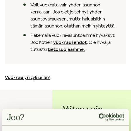
Voit vuokrata vain yhden asunnon
kerrallaan. Jos olet jo tehnyt yhden
asuntovarauksen, mutta haluaisitkin
tämän asunnon, otathan meihin yhteyttä.
Hakemalla vuokra-asuntoamme hyväksyt
Joo Kotien
vuokrausehdot
. Ole hyvä ja
tutustu
tietosuojaamme.
Vuokraa yritykselle?
Miten voin
auttaa?