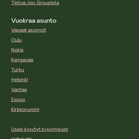
Tietoa Joo. Groupista
Vuokraa asunto
Vapaat asunnot
Oulu
Nokia
Kangasala
Turku
Helsinki
Vantaa
Espoo
Kirkkonummi
Usein kysytyt kysymykset