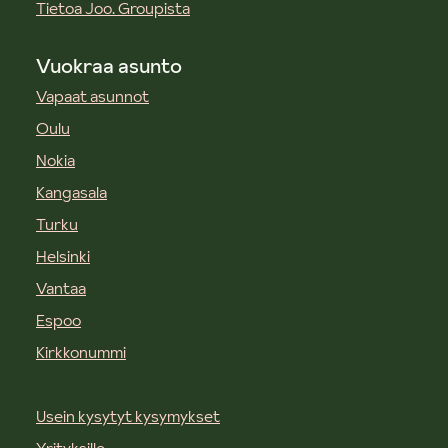
Tietoa Joo. Groupista
Vuokraa asunto
Vapaat asunnot
Oulu
Nokia
Kangasala
Turku
Helsinki
Vantaa
Espoo
Kirkkonummi
Usein kysytyt kysymykset