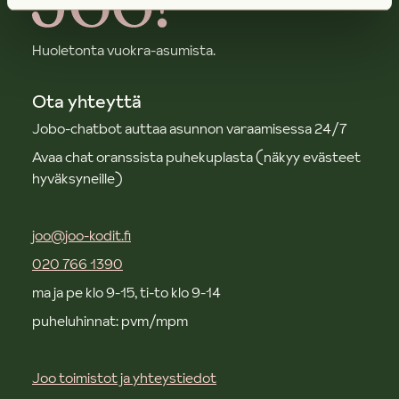
Huoletonta vuokra-asumista.
Ota yhteyttä
Jobo-chatbot auttaa asunnon varaamisessa 24/7
Avaa chat oranssista puhekuplasta (näkyy evästeet
hyväksyneille)
joo@joo-kodit.fi
020 766 1390
ma ja pe klo 9-15, ti-to klo 9-14
puheluhinnat: pvm/mpm
Joo toimistot ja yhteystiedot