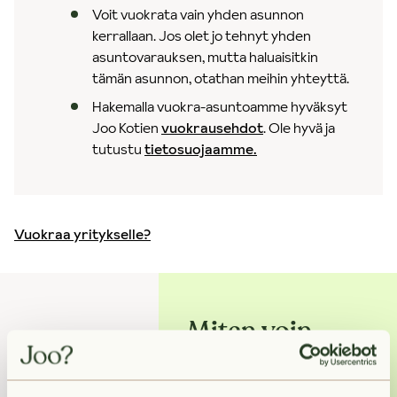
Voit vuokrata vain yhden asunnon
kerrallaan. Jos olet jo tehnyt yhden
asuntovarauksen, mutta haluaisitkin
tämän asunnon, otathan meihin yhteyttä.
Hakemalla vuokra-asuntoamme hyväksyt
Joo Kotien
vuokrausehdot
. Ole hyvä ja
tutustu
tietosuojaamme.
Vuokraa yritykselle?
Miten voin
auttaa?