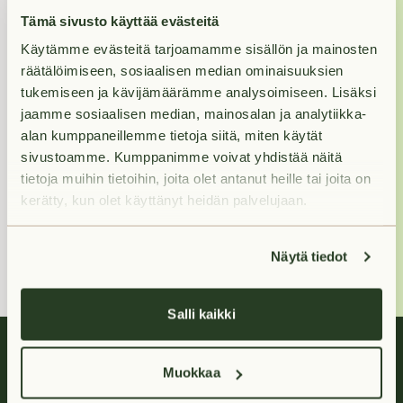
Jos haluat nähdä
Tämä sivusto käyttää evästeitä
asunnon, varaa se
Käytämme evästeitä tarjoamamme sisällön ja mainosten
ensin, niin otamme
räätälöimiseen, sosiaalisen median ominaisuuksien
sinuun yhteyttä
tukemiseen ja kävijämäärämme analysoimiseen. Lisäksi
näytöstä.
jaamme sosiaalisen median, mainosalan ja analytiikka-
alan kumppaneillemme tietoja siitä, miten käytät
sivustoamme. Kumppanimme voivat yhdistää näitä
Aleksei
tietoja muihin tietoihin, joita olet antanut heille tai joita on
kerätty, kun olet käyttänyt heidän palvelujaan.
+358400212897
(Arkisin
klo 9-16)
Näytä tiedot
Salli kaikki
Muokkaa