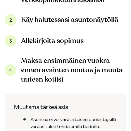
Käy halutessasi asuntonäytöllä
2
Allekirjoita sopimus
3
Maksa ensimmäinen vuokra
ennen avainten noutoa ja muuta
4
uuteen kotiisi
Muutama tärkeä asia
Asuntoa ei voi varata toisen puolesta, sillä
varaus tulee tehdä omilla tiedoilla.