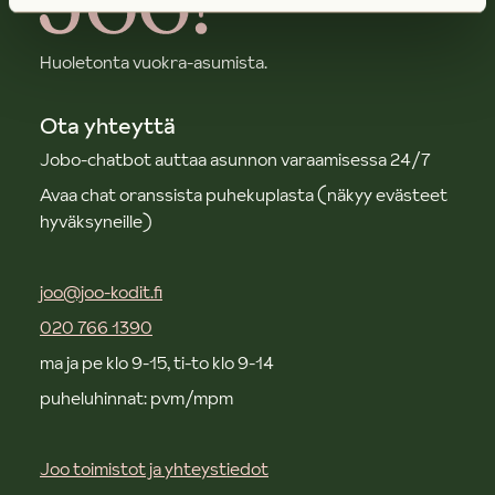
Huoletonta vuokra-asumista.
Ota yhteyttä
Jobo-chatbot auttaa asunnon varaamisessa 24/7
Avaa chat oranssista puhekuplasta (näkyy evästeet
hyväksyneille)
joo@joo-kodit.fi
020 766 1390
ma ja pe klo 9-15, ti-to klo 9-14
puheluhinnat: pvm/mpm
Joo toimistot ja yhteystiedot