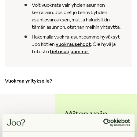
Voit vuokrata vain yhden asunnon
kerrallaan. Jos olet jo tehnyt yhden
asuntovarauksen, mutta haluaisitkin
tämän asunnon, otathan meihin yhteyttä.
Hakemalla vuokra-asuntoamme hyväksyt
Joo Kotien
vuokrausehdot
. Ole hyvä ja
tutustu
tietosuojaamme.
Vuokraa yritykselle?
Miten voin
auttaa?