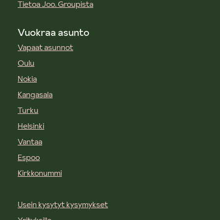
Tietoa Joo. Groupista
Vuokraa asunto
Vapaat asunnot
Oulu
Nokia
Kangasala
Turku
Helsinki
Vantaa
Espoo
Kirkkonummi
Usein kysytyt kysymykset