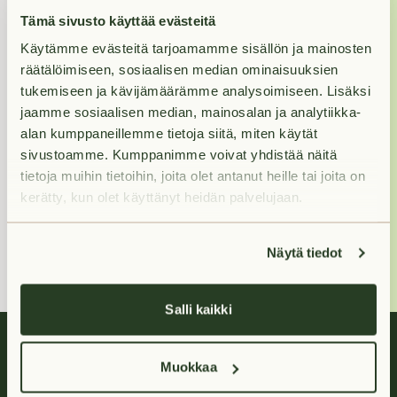
Jos haluat nähdä
Tämä sivusto käyttää evästeitä
asunnon, varaa se
Käytämme evästeitä tarjoamamme sisällön ja mainosten
ensin, niin otamme
räätälöimiseen, sosiaalisen median ominaisuuksien
sinuun yhteyttä
tukemiseen ja kävijämäärämme analysoimiseen. Lisäksi
näytöstä.
jaamme sosiaalisen median, mainosalan ja analytiikka-
alan kumppaneillemme tietoja siitä, miten käytät
sivustoamme. Kumppanimme voivat yhdistää näitä
Ellen
tietoja muihin tietoihin, joita olet antanut heille tai joita on
kerätty, kun olet käyttänyt heidän palvelujaan.
+358400 213
386
(Arkisin klo 9-16)
Näytä tiedot
Salli kaikki
Muokkaa