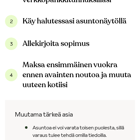
Käy halutessasi asuntonäytöllä
2
Allekirjoita sopimus
3
Maksa ensimmäinen vuokra
ennen avainten noutoa ja muuta
4
uuteen kotiisi
Muutama tärkeä asia
Asuntoa ei voi varata toisen puolesta, sillä
varaus tulee tehdä omilla tiedoilla.