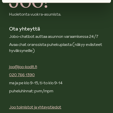
Huoletonta vuokra-asumista.
Ota yhteyttä
Jobo-chatbot auttaa asunnon varaamisessa 24/7
Avaa chat oranssista puhekuplasta (näkyy evästeet
hyväksyneille)
joo@joo-kodit.fi
020 766 1390
ma ja pe klo 9-15, ti-to klo 9-14
puheluhinnat: pvm/mpm
Joo toimistot ja yhteystiedot