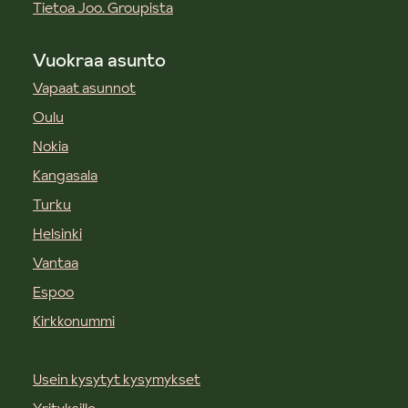
Tietoa Joo. Groupista
Vuokraa asunto
Vapaat asunnot
Oulu
Nokia
Kangasala
Turku
Helsinki
Vantaa
Espoo
Kirkkonummi
Usein kysytyt kysymykset