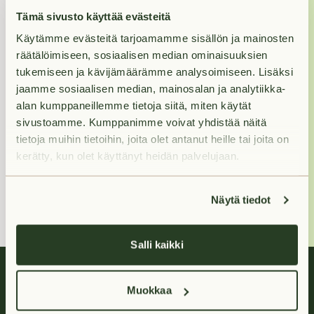
Jos haluat nähdä
Tämä sivusto käyttää evästeitä
asunnon, varaa se
Käytämme evästeitä tarjoamamme sisällön ja mainosten
ensin, niin otamme
räätälöimiseen, sosiaalisen median ominaisuuksien
sinuun yhteyttä
tukemiseen ja kävijämäärämme analysoimiseen. Lisäksi
näytöstä.
jaamme sosiaalisen median, mainosalan ja analytiikka-
alan kumppaneillemme tietoja siitä, miten käytät
sivustoamme. Kumppanimme voivat yhdistää näitä
Ellen
tietoja muihin tietoihin, joita olet antanut heille tai joita on
kerätty, kun olet käyttänyt heidän palvelujaan.
+358400 213
386
(Arkisin klo 9-16)
Näytä tiedot
Salli kaikki
Muokkaa