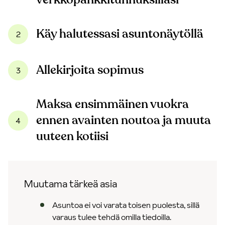
Käy halutessasi asuntonäytöllä
2
Allekirjoita sopimus
3
Maksa ensimmäinen vuokra
ennen avainten noutoa ja muuta
4
uuteen kotiisi
Muutama tärkeä asia
Asuntoa ei voi varata toisen puolesta, sillä
varaus tulee tehdä omilla tiedoilla.