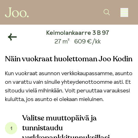
Keimolankaarre 3 B 97
27 m²
609 €/kk
Näin vuokraat huolettoman Joo Kodin
Kun vuokraat asunnon verkkokaupassamme, asunto
on varattu vain sinulle yhteydenottoomme asti. Et
sitoudu vielä mihinkään. Voit peruuttaa varauksesi
kuluitta, jos asunto ei olekaan mieluinen.
Valitse muuttopäivä ja
tunnistaudu
1
verkkopankkitunnuksillasi