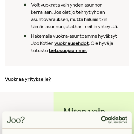
Voit vuokrata vain yhden asunnon
kerrallaan. Jos olet jo tehnyt yhden
asuntovarauksen, mutta haluaisitkin
tämän asunnon, otathan meihin yhteyttä.
Hakemalla vuokra-asuntoamme hyväksyt
Joo Kotien
vuokrausehdot
. Ole hyvä ja
tutustu
tietosuojaamme.
Vuokraa yritykselle?
Miten voin
auttaa?